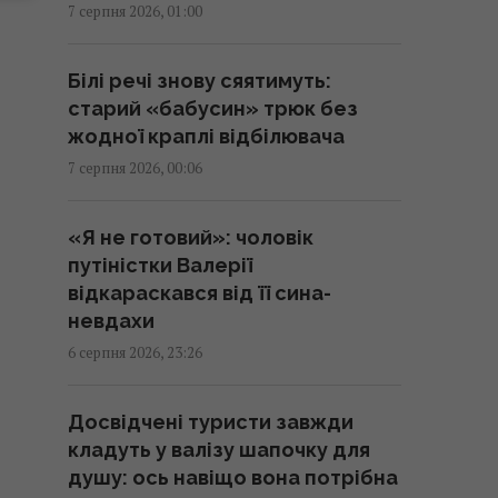
аналітики оцінили ефективність
7 серпня 2026, 01:00
роботи російської ППО
23:39 четвер, 06 серпня 2026
Білі речі знову сяятимуть:
старий «бабусин» трюк без
Жінки з дипломами частіше
жодної краплі відбілювача
обирають успішних чоловіків
7 серпня 2026, 00:06
без вищої освіти, –
дослідження
«Я не готовий»: чоловік
23:24 четвер, 06 серпня 2026
путіністки Валерії
відкараскався від її сина-
Україна ставить Путіна на
невдахи
передвиборчий годинник, -
6 серпня 2026, 23:26
Newsweek
23:07 четвер, 06 серпня 2026
Досвідчені туристи завжди
кладуть у валізу шапочку для
Корецький анонсував
душу: ось навіщо вона потрібна