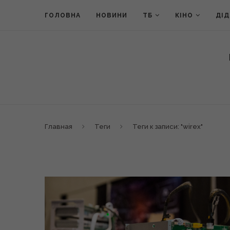
ГОЛОВНА
НОВИНИ
ТБ
КІНО
ДІ
Главная
Теги
Теги к записи: "wirex"