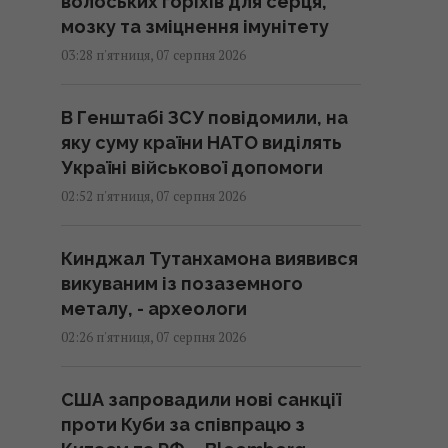
волоських горіхів для серця,
мозку та зміцнення імунітету
03:28 п'ятниця, 07 серпня 2026
В Генштабі ЗСУ повідомили, на
яку суму країни НАТО виділять
Україні військової допомоги
02:52 п'ятниця, 07 серпня 2026
Кинджал Тутанхамона виявився
викуваним із позаземного
металу, - археологи
02:26 п'ятниця, 07 серпня 2026
США запровадили нові санкції
проти Куби за співпрацю з