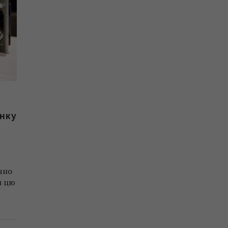
инку
ично
и цю