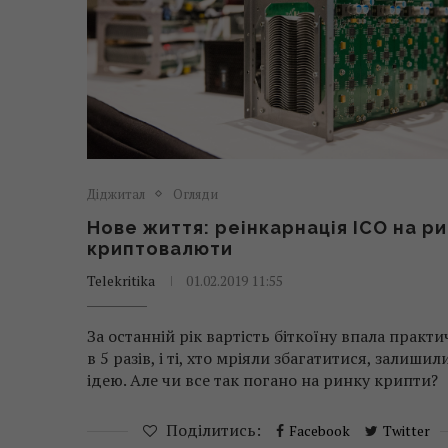
Діджитал
Огляди
Нове життя: реінкарнація ICO на р
криптовалюти
Telekritika
01.02.2019 11:55
За останній рік вартість біткоїну впала практ
в 5 разів, і ті, хто мріяли збагатитися, залишил
ідею. Але чи все так погано на ринку крипти?
Поділитись:
Facebook
Twitter