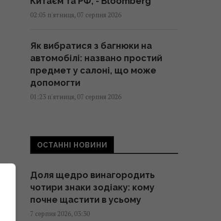
Китаєм та РФ, - Bloomberg
02:05 п'ятниця, 07 серпня 2026
Як вибратися з багнюки на
автомобілі: названо простий
предмет у салоні, що може
допомогти
01:23 п'ятниця, 07 серпня 2026
"Достатньо, щоб вижити, а не
перемогти": ексчиновниця
ОСТАННІ НОВИНИ
НАТО про надання ракет
Україні
Доля щедро винагородить
01:19 п'ятниця, 07 серпня 2026
чотири знаки зодіаку: кому
почне щастити в усьому
Одне налаштування, яке варто
7 серпня 2026, 03:30