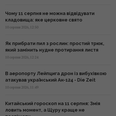
13:13 понеділок, 10 серпня 2026
Чому 11 серпня не можна відвідувати
кладовища: яке церковне свято
Росія планує запускати до 200 балістичних
10 серпня 2026, 12:50
ракет за одну атаку, – Мадяр
13:04 понеділок, 10 серпня 2026
Як прибрати пил з рослин: простий трюк,
який замінить нудне протирання листя
В Європі бʼють на сполох через різкий
10 серпня 2026, 12:24
сплеск венеричних захворювань: в чому
причина
12:47 понеділок, 10 серпня 2026
В аеропорту Лейпцига дрон із вибухівкою
атакував український Ан-124 - Die Zeit
10 серпня 2026, 11:49
Втрати на десятки мільйонів доларів: у
Криму ГУР спалило 2 установки С-400
"Тріумф"
Китайський гороскоп на 11 серпня: Змія
12:37 понеділок, 10 серпня 2026
ловить момент, а Щуру краще не