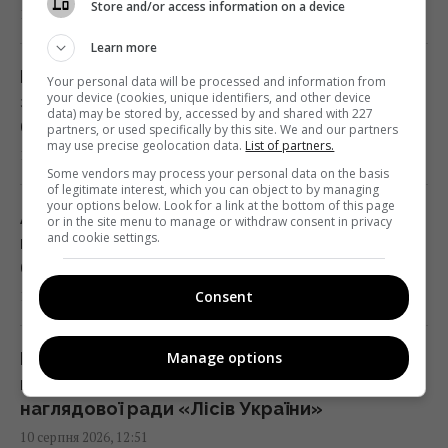
Store and/or access information on a device
13:30 понеділок, 10 серпня 2026
10 серпня 2026, 13:56
Learn more
USB-C у смартфоні вміє більше, ніж просто
Що насправді означає слово "єрунда" та
Your personal data will be processed and information from
заряджати: 8 корисних функцій
your device (cookies, unique identifiers, and other device
звідки воно походить: відповідь здивує
data) may be stored by, accessed by and shared with 227
13:30 понеділок, 10 серпня 2026
багатьох
partners, or used specifically by this site. We and our partners
may use precise geolocation data.
List of partners.
10 серпня 2026, 13:23
Some vendors may process your personal data on the basis
С-300 не замінить Patriot, але може
of legitimate interest, which you can object to by managing
your options below. Look for a link at the bottom of this page
підсилити нашу систему ППО, - Тимочко
Американець об’їхав Україну й обрав
or in the site menu to manage or withdraw consent in privacy
and cookie settings.
13:19 понеділок, 10 серпня 2026
найкраще місто: рейтинг здивував
багатьох
10 серпня 2026, 12:59
Consent
Електромобілі швидко втрачають у
вартості: експерт назвав головну причину
Manage options
13:17 понеділок, 10 серпня 2026
Понад рік НАЗК ігнорує незаконне
призначення голови ДРС Кучера до
наглядової ради «Лісів України»
Монатік публічно звернувся до дружини та
10 серпня 2026, 12:51
показав їхні нові фото