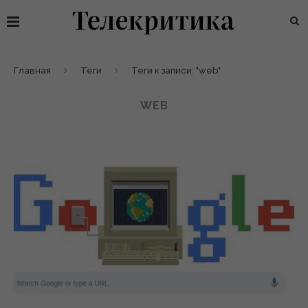
Главная
Теги
Теги к записи: "web"
WEB