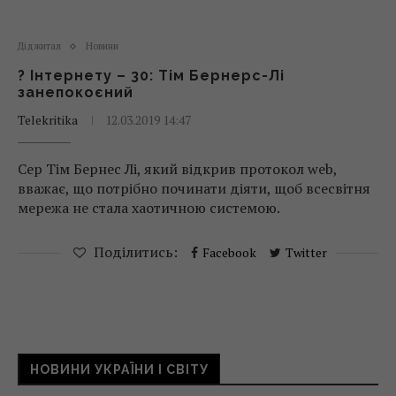
Діджитал
Новини
? Інтернету – 30: Тім Бернерс-Лі
занепокоєний
Telekritika
12.03.2019 14:47
Сер Тім Бернес Лі, який відкрив протокол web,
вважає, що потрібно починати діяти, щоб всесвітня
мережа не стала хаотичною системою.
Поділитись:
Facebook
Twitter
НОВИНИ УКРАЇНИ І СВІТУ