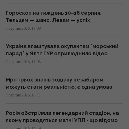
Дрони вже пів доби атакують Крим: ГУР
провів "морський парад" у Ялті
Гороскоп на тиждень 10–16 серпня:
16:31 п'ятниця, 07 серпня 2026
Тельцям — шанс, Левам — успіх
7 серпня 2026, 17:09
"Буде хвиля банкрутства": розгром складів
Wildberries боляче бʼють по РФ, - Die Welt
Україна влаштувала окупантам "морський
16:22 п'ятниця, 07 серпня 2026
парад" у Ялті: ГУР оприлюднило відео
7 серпня 2026, 17:06
Українців попередили про обман на касі:
що робити, якщо ціна в чеку вища за цінник
Мрії трьох знаків зодіаку незабаром
16:18 п'ятниця, 07 серпня 2026
можуть стати реальністю: є одна умова
7 серпня 2026, 16:55
Чи люблять коти своїх господарів так само,
як собаки: ось що виявила наука
Росія обстріляла легендарний стадіон, на
16:17 п'ятниця, 07 серпня 2026
якому проводяться матчі УПЛ - що відомо
7 серпня 2026, 16:29