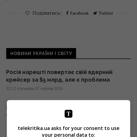
Поділитись:
Facebook
Twitter
НОВИНИ УКРАЇНИ І СВІТУ
Росія нарешті повертає свій ядерний
крейсер за $5 млрд, але є проблема
22:12 п'ятниця, 07 серпня 2026
Росія збирається остаточно анексувати
частину Грузії, - країни НАТО
22:01 п'ятниця, 07 серпня 2026
telekritika.ua asks for your consent to use
your personal data to: