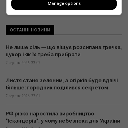
Manage options
Що станеться з комп’ютером, якщо
тривалий час не оновлювати Windows
ОСТАННІ НОВИНИ
21:20 п'ятниця, 07 серпня 2026
Не лише сіль — що віщує розсипана гречка,
Суд продовжив тримання під вартою для
цукор і як їх треба прибрати
Коломойського, захист заявив про
7 серпня 2026, 22:07
проблеми зі здоров'ям
20:39 п'ятниця, 07 серпня 2026
Листя стане зеленим, а огірків буде вдвічі
більше: городник поділився секретом
Росія встановила антидронові сітки на
7 серпня 2026, 22:01
своїх субмаринах, розташованих за тисячі
кілометрів від України
20:35 п'ятниця, 07 серпня 2026
РФ різко наростила виробництво
"Іскандерів": у чому небезпека для України