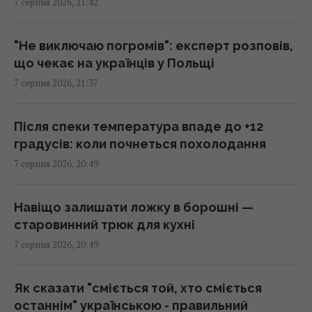
7 серпня 2026, 21:42
Що їсти для здоров’я серця: кардіологи
назвали 7 каш
20:22 п'ятниця, 07 серпня 2026
"Не виключаю погромів": експерт розповів,
що чекає на українців у Польщі
7 серпня 2026, 21:37
Льотчик-утікач з КНДР уперше сів за
штурвал Boeing 737 і був приголомшений
20:18 п'ятниця, 07 серпня 2026
Після спеки температура впаде до +12
градусів: коли почнеться похолодання
7 серпня 2026, 20:49
Сенат США схвалив законопроект про
"пекельні санкції" проти РФ
20:17 п'ятниця, 07 серпня 2026
Навіщо залишати ложку в борошні —
старовинний трюк для кухні
7 серпня 2026, 20:49
Київ буде значно краще підготовлений до
зими, але фактор обстрілів і можливостей
ППО ніхто не відміняв, - Пантелеєв
Як сказати "сміється той, хто сміється
20:01 п'ятниця, 07 серпня 2026
останнім" українською - правильний