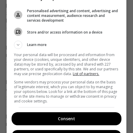
Під час візитів Путіна до регіонів на АЗС
Personalised advertising and content, advertising and
з’являється багато дешевого бензину, – Le
content measurement, audience research and
Monde
services development
21:51 п'ятниця, 07 серпня 2026
Store and/or access information on a device
Learn more
Експорт українського зерна впаде більш
ніж удвічі: Bloomberg розкрив цифри
Your personal data will be processed and information from
your device (cookies, unique identifiers, and other device
21:41 п'ятниця, 07 серпня 2026
data) may be stored by, accessed by and shared with 227
partners, or used specifically by this site. We and our partners
may use precise geolocation data.
List of partners.
В результаті атаки РФ знищено найбільший
Some vendors may process your personal data on the basis
of legitimate interest, which you can object to by managing
склад засобів індивідуального захисту
your options below. Look for a link at the bottom of this page
or in the site menu to manage or withdraw consent in privacy
21:32 п'ятниця, 07 серпня 2026
and cookie settings.
РЕБ не замінить "Петріоти": Флеш розповів
Consent
про найбільшу небезпеку
21:21 п'ятниця, 07 серпня 2026