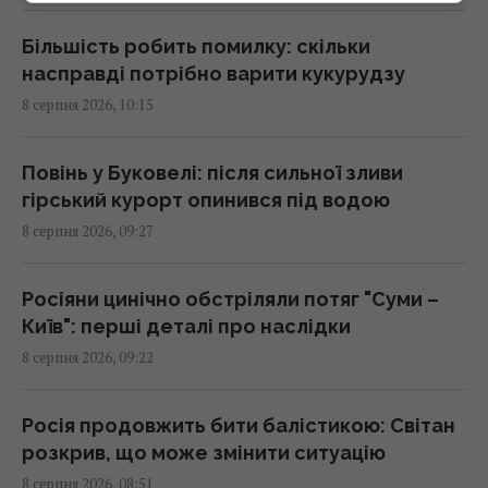
Більшість робить помилку: скільки
Розвідка США пов’язує з Росією дрон з
насправді потрібно варити кукурудзу
вибухівкою в аеропорту Лейпцига, - WSJ
8 серпня 2026, 10:15
09:59 субота, 08 серпня 2026
Повінь у Буковелі: після сильної зливи
Поварів запитали, як правильно готувати
гірський курорт опинився під водою
лосося, і всі вони відповіли однаково
8 серпня 2026, 09:27
09:55 субота, 08 серпня 2026
Росіяни цинічно обстріляли потяг "Суми –
У США вчені виявили рибу, яка може жити
Київ": перші деталі про наслідки
понад 400 років: що про неї відомо
8 серпня 2026, 09:22
09:30 субота, 08 серпня 2026
Росія продовжить бити балістикою: Світан
"Цій людині не місце тут": Усик різко
розкрив, що може змінити ситуацію
засудив рішення МОК щодо Росії на
8 серпня 2026, 08:51