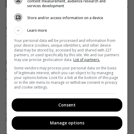
content measurement, audience research and
ОСТАННІ НОВИНИ
рідкісними кам'яними "перлинами"
services development
10:49 субота, 08 серпня 2026
Store and/or access information on a device
«Вперше полиці такі порожні»: у Києві
помітили тривожну картину в
Learn more
Для чого потрібна кожна сторона терки:
супермаркетах
про деякі функції, про які ви не знали
Your personal data will be processed and information from
8 серпня 2026, 11:11
your device (cookies, unique identifiers, and other device
10:42 субота, 08 серпня 2026
data) may be stored by, accessed by and shared with 227
partners, or used specifically by this site. We and our partners
may use precise geolocation data.
List of partners.
Перша зміна після лікарняного: ракета РФ
Водопостачання Львівщини під загрозою:
Some vendors may process your personal data on the basis
вбила на станції під Києвом маму маленької
"Бориславська нафтова компанія" просить
of legitimate interest, which you can object to by managing
дівчинки
your options below. Look for a link at the bottom of this page
Зеленського переглянути санкції
or in the site menu to manage or withdraw consent in privacy
8 серпня 2026, 10:39
and cookie settings.
10:13 субота, 08 серпня 2026
Загинули 3-річний хлопчик, його бабуся та
Consent
Європу накрила нова хвиля спеки: яким
дідусь: Зеленський розкрив деталі атаки
курортам загрожують лісові пожежі та
РФ
небезпека
Manage options
8 серпня 2026, 10:28
10:08 субота, 08 серпня 2026