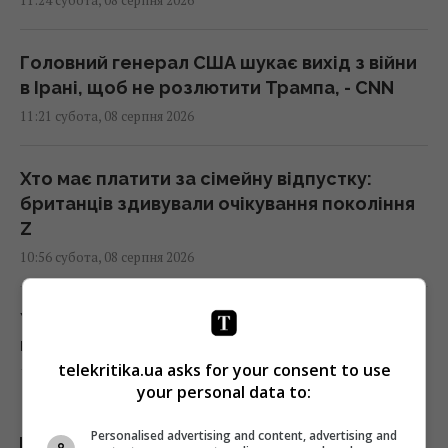
11:24 субота, 08 серпня 2026
Головний генерал США шукає вихід з війни
в Ірані, щоб не розлютити Трампа, - CNN
11:21 субота, 08 серпня 2026
Хто має платити за сімейну відпустку:
британців здивували очікування покоління
Z
10:56 субота, 08 серпня 2026
У Росії загорілись одразу два великі НПЗ
після атаки українських дронів
telekritika.ua asks for your consent to use
10:55 субота, 08 серпня 2026
your personal data to:
Під джунглями В'єтнаму виявили печеру з
Personalised advertising and content, advertising and