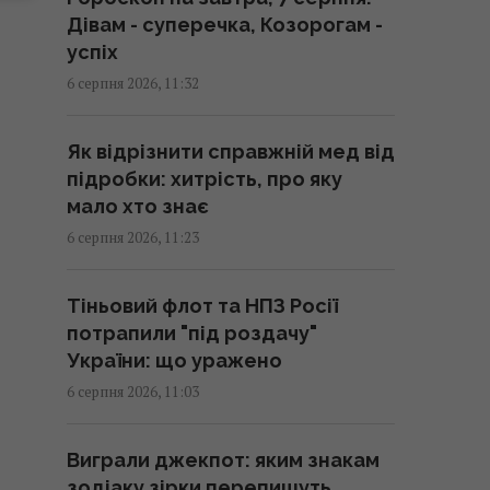
Вийшла найбільш
Дівам - суперечка, Козорогам -
високооцінена гра 2026 року – і
успіх
вона коштує дешевше 350 грн
6 серпня 2026, 11:32
11:40 четвер, 06 серпня 2026
Як відрізнити справжній мед від
Як позбутися надмірно
підробки: хитрість, про яку
допитливої людини однією
мало хто знає
фразою: порада психологів
6 серпня 2026, 11:23
11:37 четвер, 06 серпня 2026
Тіньовий флот та НПЗ Росії
Розкуповують бензинові авто:
потрапили "під роздачу"
названо найпопулярніші моделі
України: що уражено
в Україні
6 серпня 2026, 11:03
11:28 четвер, 06 серпня 2026
Виграли джекпот: яким знакам
Нікітюк розповіла про стан
зодіаку зірки перепишуть