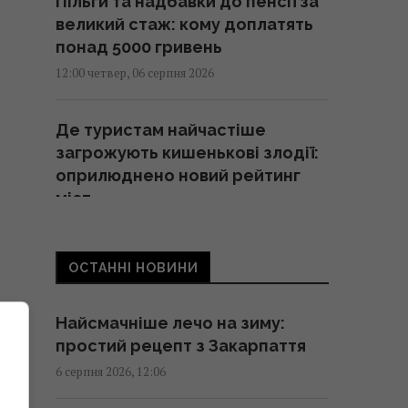
Пільги та надбавки до пенсії за
великий стаж: кому доплатять
понад 5000 гривень
12:00 четвер, 06 серпня 2026
Де туристам найчастіше
загрожують кишенькові злодії:
оприлюднено новий рейтинг
міст
11:59 четвер, 06 серпня 2026
ОСТАННІ НОВИНИ
Коли чекати обвалу гривні:
банкір озвучив прогноз курсу
Найсмачніше лечо на зиму:
долара до середини серпня
простий рецепт з Закарпаття
11:53 четвер, 06 серпня 2026
6 серпня 2026, 12:06