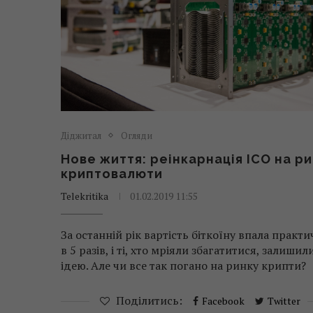
Діджитал
Огляди
Нове життя: реінкарнація ICO на р
криптовалюти
Telekritika
01.02.2019 11:55
За останній рік вартість біткоїну впала практ
в 5 разів, і ті, хто мріяли збагатитися, залишил
ідею. Але чи все так погано на ринку крипти?
Поділитись:
Facebook
Twitter