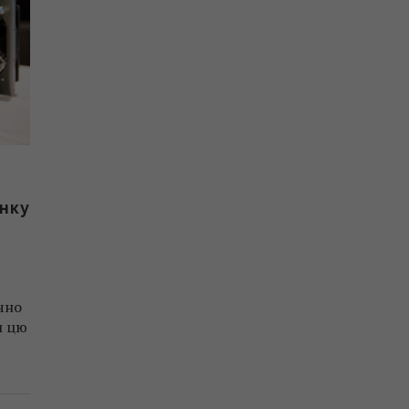
инку
ично
и цю