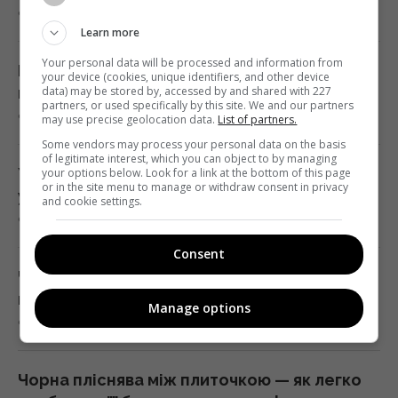
9 серпня 2026, 18:34
Україна з прохача допомоги
Learn more
перетворилася на зразкового союзника
Your personal data will be processed and information from
США, - The Atlantic
Без хімії та липких стрічок: простий
your device (cookies, unique identifiers, and other device
17:31 неділя, 09 серпня 2026
кухонний лайфхак, який вижене мух із дому
data) may be stored by, accessed by and shared with 227
partners, or used specifically by this site. We and our partners
9 серпня 2026, 18:33
may use precise geolocation data.
List of partners.
Some vendors may process your personal data on the basis
Чи справді салат корисніший за
of legitimate interest, which you can object to by managing
бутерброд: експерти дали несподівану
Українців закликали кидати кульки з фольги
your options below. Look for a link at the bottom of this page
or in the site menu to manage or withdraw consent in privacy
відповідь
у пральну машину - навіщо так робити
and cookie settings.
17:29 неділя, 09 серпня 2026
9 серпня 2026, 18:24
Consent
У 1946 році люди послали сигнал на Місяць:
Чи потрібно промивати макарони після
відповідь прийшла через 2,5 секунди
варіння: помилка більшості кулінарів
Manage options
17:28 неділя, 09 серпня 2026
9 серпня 2026, 18:20
10 серпня: церковне свято сьогодні, чому
Чорна пліснява між плиточкою — як легко
цього дня треба погладити чорного кота