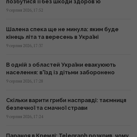
позбутися її без шкоди здоров'ю
17:10 неділя, 09 серпня 2026
9 серпня 2026, 17:52
У РФ кажуть про пуски Х-101 із носіїв КАБів
Шалена спека ще не минула: яким буде
Су-34: аналітики оцінили, чи це можливо
кінець літа та вересень в Україні
17:01 неділя, 09 серпня 2026
9 серпня 2026, 17:37
Гороскоп на 10 серпня: Левам – діяти
В одній з областей України евакуюють
сміливіше, Тельцям – вибачення
населення: в’їзд із дітьми заборонено
17:00 неділя, 09 серпня 2026
9 серпня 2026, 17:28
Ескалація повітряної війни призвела до
Скільки варити гриби насправді: таємниця
росту жертв серед мирного населення
безпечної та смачної страви
України, – CNN
9 серпня 2026, 17:24
16:56 неділя, 09 серпня 2026
Параноя в Кремлі: Telegraph розкрив, чому