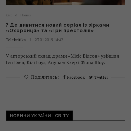
Кіно
Новини
? Де дивитися новий серіал із зірками
«Охоронця» та «Гри престолів»
Telekritika
23.01.2019 14:42
У акторський склад драми «Місіс Вілсон» увійшли
Ієн Глен, Кілі Гоуз, Анупам Кхер і Фіона Шоу.
Поділитись:
Facebook
Twitter
НОВИНИ УКРАЇНИ І СВІТУ