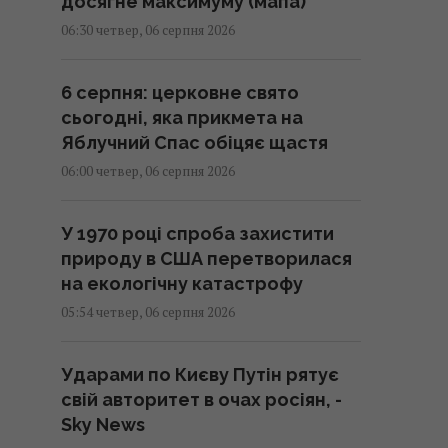
досягне максимуму (мапа)
06:30 четвер, 06 серпня 2026
6 серпня: церковне свято
сьогодні, яка прикмета на
Яблучний Спас обіцяє щастя
06:00 четвер, 06 серпня 2026
У 1970 році спроба захистити
природу в США перетворилася
на екологічну катастрофу
05:54 четвер, 06 серпня 2026
Ударами по Києву Путін рятує
свій авторитет в очах росіян, -
Sky News