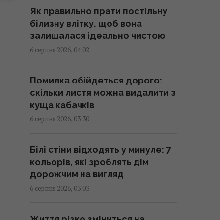
01:58 четвер, 06 серпня 2026
Як правильно прати постільну
білизну влітку, щоб вона
Експерт оцінив можливсті
залишалася ідеально чистою
української системи ППО
6 серпня 2026, 04:02
"Фрея" на першому етапі
01:57 четвер, 06 серпня 2026
Помилка обійдеться дорого:
скільки листя можна видалити з
Розвідувальні відносини між
куща кабачків
США та Україною значно
6 серпня 2026, 03:30
покращилися, - Politico
01:22 четвер, 06 серпня 2026
Білі стіни відходять у минуле: 7
кольорів, які зроблять дім
4 дати народження людей, які
дорожчим на вигляд
найлегше пробачають
6 серпня 2026, 03:03
01:01 четвер, 06 серпня 2026
Життя різко зміниться на