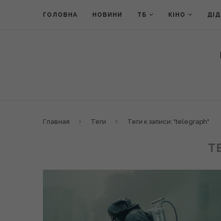
ГОЛОВНА
НОВИНИ
ТБ
КІНО
ДІ
Главная
Теги
Теги к записи: "telegraph"
T