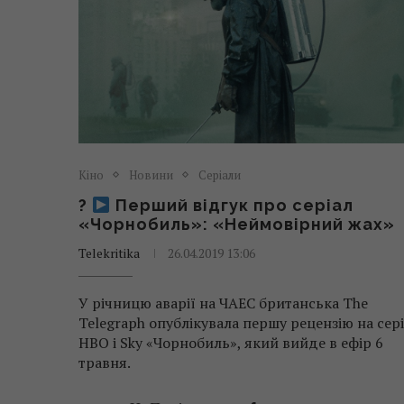
Кіно
Новини
Серіали
?
Перший відгук про серіал
«Чорнобиль»: «Неймовірний жах»
Telekritika
26.04.2019 13:06
У річницю аварії на ЧАЕС британська The
Telegraph опублікувала першу рецензію на сер
HBO і Sky «Чорнобиль», який вийде в ефір 6
травня.