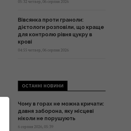
05:32 четвер, 06 серпня 2026
Вівсянка проти граноли:
дієтологи розповіли, що краще
для контролю рівня цукру в
крові
04:55 четвер, 06 серпня 2026
Чи можна заварювати чайний
пакетик двічі: відповідь
експертів
ОСТАННІ НОВИНИ
03:53 четвер, 06 серпня 2026
Чому в горах не можна кричати:
Невелика група змій вторглася
давня заборона, яку місцеві
й захопила цілий острів: як їм це
ніколи не порушують
вдалося
6 серпня 2026, 05:39