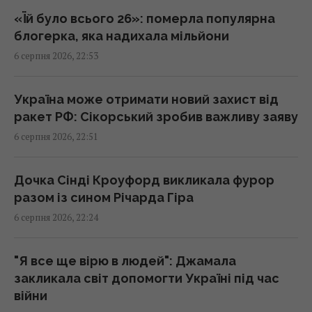
22:00 четвер, 06 серпня 2026
«Їй було всього 26»: померла популярна
блогерка, яка надихала мільйони
6 серпня 2026, 22:53
"Динамо" здобуло важливу перемогу у
кваліфікації Ліги конференцій
21:57 четвер, 06 серпня 2026
Україна може отримати новий захист від
ракет РФ: Сікорський зробив важливу заяву
6 серпня 2026, 22:51
Анчоуси чи сардини: яка риба корисніша
21:47 четвер, 06 серпня 2026
Дочка Сінді Кроуфорд викликала фурор
разом із сином Річарда Гіра
В Україну може потрапити антидронова
6 серпня 2026, 22:24
ракета CM-70 з Канади, - ЗМІ
21:42 четвер, 06 серпня 2026
"Я все ще вірю в людей": Джамала
закликала світ допомогти Україні під час
Чим Україна може знищувати "Іскандери":
війни
експерти назвали єдиний реальний варіант