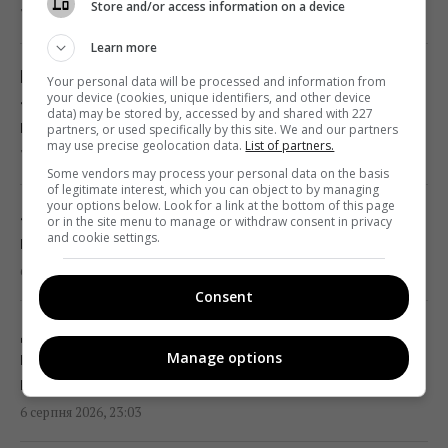
Store and/or access information on a device
7 серпня 2026, 01:00
Україна ставить Путіна на передвиборчий
Learn more
годинник, - Newsweek
Білі речі знову сяятимуть: старий
Your personal data will be processed and information from
your device (cookies, unique identifiers, and other device
23:07 четвер, 06 серпня 2026
«бабусин» трюк без жодної краплі
data) may be stored by, accessed by and shared with 227
відбілювача
partners, or used specifically by this site. We and our partners
may use precise geolocation data.
List of partners.
7 серпня 2026, 00:06
Корецький анонсував збільшення
Some vendors may process your personal data on the basis
заробітної плати педагогів з 1 вересня
of legitimate interest, which you can object to by managing
your options below. Look for a link at the bottom of this page
22:53 четвер, 06 серпня 2026
«Я не готовий»: чоловік путіністки Валерії
or in the site menu to manage or withdraw consent in privacy
and cookie settings.
відкараскався від її сина-невдахи
6 серпня 2026, 23:26
Міф зруйновано: скільки насправді можуть
Consent
працювати ядерні реактори
22:12 четвер, 06 серпня 2026
Досвідчені туристи завжди кладуть у
Manage options
валізу шапочку для душу: ось навіщо вона
потрібна
Така зброя є лише у кількох країн:
6 серпня 2026, 23:03
Зеленський про створення української
балістики