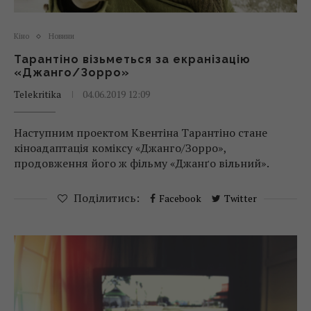
Кіно
Новини
Тарантіно візьметься за екранізацію
«Джанго/Зорро»
Telekritika
04.06.2019 12:09
Наступним проектом Квентіна Тарантіно стане
кіноадаптація коміксу «Джанго/Зорро»,
продовження його ж фільму «Джанґо вільний».
Поділитись:
Facebook
Twitter