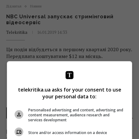
Діджитал
Новини
NBC Universal запускає стримінговий
відеосервіс
Telekritika
16.01.2019 14:33
Ця подія відбудеться в першому кварталі 2020 року.
Передплата коштуватиме $12 на місяць.
Поділитись:
Facebook
Twitter
telekritika.ua asks for your consent to use
your personal data to:
Personalised advertising and content, advertising and
НОВИНИ УКРАЇНИ І СВІТУ
content measurement, audience research and
services development
Генсек ООН засудив масовані удари по
Store and/or access information on a device