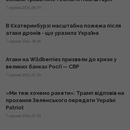
7 серпня 2026, 08:39
Трамп підписав укази про обмеження
громадянства за правом народження у
США
В Єкатеринбурзі масштабна пожежа після
08:49 п'ятниця, 07 серпня 2026
атаки дронів - що уразила Україна
7 серпня 2026, 08:06
"Щенячий патруль", "Морозивник" і "Мотор
Сіті": головні прем'єри в кінотеатрах цього
Атаки на Wildberries призвели до кризи у
тижня
великих банках Росії — СВР
08:47 п'ятниця, 07 серпня 2026
7 серпня 2026, 07:50
Як рицинова олія впливає на волосся:
«Ми теж хочемо ракети»: Трамп відповів на
дослідження пояснюють користь цього
прохання Зеленського передати Україні
народного засобу
Patriot
08:41 п'ятниця, 07 серпня 2026
7 серпня 2026, 07:03