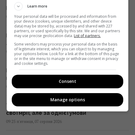
Україні, але назвав ескалацією атаки в тил
Learn more
Росії
09:39 п'ятниця, 07 серпня 2026
Your personal data will be processed and information from
your device (cookies, unique identifiers, and other device
data) may be stored by, accessed by and shared with 227
partners, or used specifically by this site. We and our partners
Вікно часу: вчені зробили прорив у
may use precise geolocation data.
List of partners.
лікування найагресивнішого раку мозку
Some vendors may process your personal data on the basis
of legitimate interest, which you can object to by managing
09:30 п'ятниця, 07 серпня 2026
your options below. Look for a link at the bottom of this page
or in the site menu to manage or withdraw consent in privacy
and cookie settings.
Пенсія без стажу: скільки отримає
пенсіонер, який ніколи не працював
Consent
09:30 п'ятниця, 07 серпня 2026
Manage options
Три знаки Зодіаку незабаром здійснять усі
свої мрії, але за однієї умови
09:25 п'ятниця, 07 серпня 2026