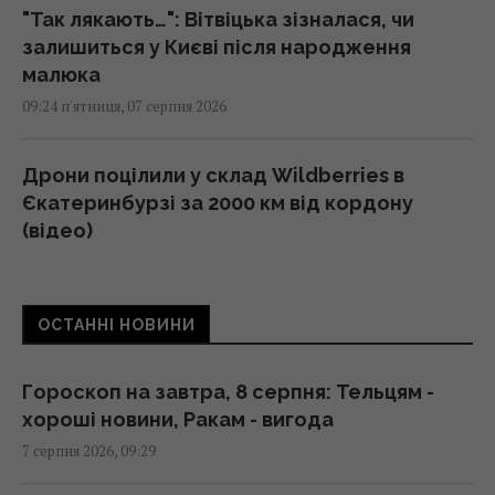
"Так лякають…": Вітвіцька зізналася, чи
залишиться у Києві після народження
малюка
09:24 п'ятниця, 07 серпня 2026
Дрони поцілили у склад Wildberries в
Єкатеринбурзі за 2000 км від кордону
(відео)
09:11 п'ятниця, 07 серпня 2026
ОСТАННІ НОВИНИ
"Люта нічка 2": вийшов трейлер сиквелу
хітової різдвяної екшн-комедії з Девідом
Гарбором (відео)
Гороскоп на завтра, 8 серпня: Тельцям -
09:11 п'ятниця, 07 серпня 2026
хороші новини, Ракам - вигода
7 серпня 2026, 09:29
Порожні грядки в серпні - велика помилка: