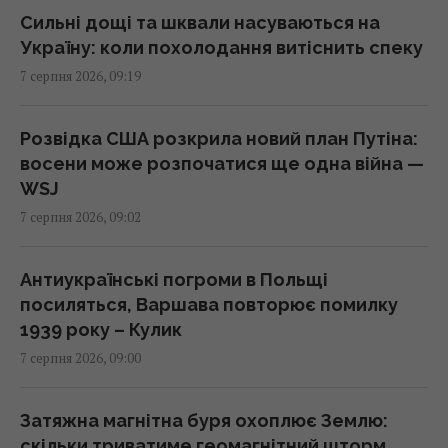
що з ними робити після збору врожаю
Сильні дощі та шквали насуваються на
09:00 п'ятниця, 07 серпня 2026
Україну: коли похолодання витіснить спеку
7 серпня 2026, 09:19
У ці дні серпня клювання не буде: що
показує календар риболова на місяць
Розвідка США розкрила новий план Путіна:
09:00 п'ятниця, 07 серпня 2026
восени може розпочатися ще одна війна —
WSJ
7 серпня 2026, 09:02
Що можна забрати з готельного номера, а
за що доведеться заплатити: пояснення
експертів
Антиукраїнські погроми в Польщі
08:59 п'ятниця, 07 серпня 2026
посиляться, Варшава повторює помилку
1939 року – Кулик
7 серпня 2026, 09:00
Негода накриє пів України: синоптики
оголосили І рівень небезпеки (карта)
08:55 п'ятниця, 07 серпня 2026
Затяжна магнітна буря охоплює Землю:
скільки триватиме геомагнітний шторм