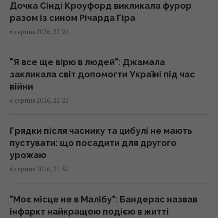
Дочка Сінді Кроуфорд викликала фурор
серед туристів, виявився підробкою
разом із сином Річарда Гіра
20:49 четвер, 06 серпня 2026
6 серпня 2026, 22:24
Ці знаки на долоні є не у всіх: що вони
"Я все ще вірю в людей": Джамала
означають
закликала світ допомогти Україні під час
20:45 четвер, 06 серпня 2026
війни
6 серпня 2026, 22:22
Дістатися "нуля" стає майже неможливим
завданням, - Business Insider
Грядки після часнику та цибулі не мають
20:18 четвер, 06 серпня 2026
пустувати: що посадити для другого
урожаю
Після скандалу у Федерації футболу
6 серпня 2026, 21:54
Інфантіно зберіг посаду, хоча Європа йому
не вірить
"Моє місце не в Малібу": Бандерас назвав
20:11 четвер, 06 серпня 2026
інфаркт найкращою подією в житті