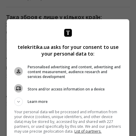
Така зброя є лише у кількох країн:
Зеленський про створення української
балістики
22:00 четвер, 06 серпня 2026
telekritika.ua asks for your consent to use
your personal data to:
"Динамо" здобуло важливу перемогу у
кваліфікації Ліги конференцій
Personalised advertising and content, advertising and
content measurement, audience research and
21:57 четвер, 06 серпня 2026
services development
Store and/or access information on a device
Анчоуси чи сардини: яка риба корисніша
Learn more
21:47 четвер, 06 серпня 2026
Your personal data will be processed and information from
your device (cookies, unique identifiers, and other device
data) may be stored by, accessed by and shared with 227
В Україну може потрапити антидронова
partners, or used specifically by this site. We and our partners
ракета CM-70 з Канади, - ЗМІ
may use precise geolocation data.
List of partners.