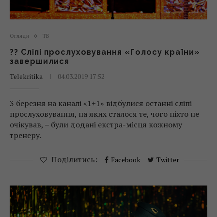
Огляди
ТБ
?? Сліпі прослуховування «Голосу країни»
завершилися
Telekritika
04.03.2019 17:52
3 березня на каналі «1+1» відбулися останні сліпі
прослуховування, на яких сталося те, чого ніхто не
очікував, – були додані екстра-місця кожному
тренеру.
Поділитись:
Facebook
Twitter