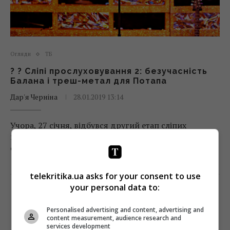
Огляди
ТБ
? ? Сліпі прослуховування 2: безучасність
Балана і треш-метал для Потапа
Дар'я Черніна
28.01.2019 13:14
Учора, 27 січня, відбувся другий етап сліпих
прослуховувань. Із 13 претендентів 10 знайшли
своїх зіркових тренерів.
Поділитись:
Facebook
Twitter
telekritika.ua asks for your consent to use
your personal data to:
Personalised advertising and content, advertising and
content measurement, audience research and
services development