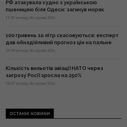
РФ атакувала судно з українською
пшеницею біля Одеси: загинув моряк
11:01 четвер, 06 серпня 2026
100 гривень за літр скасовуються: експерт
дав обнадійливий прогноз цін на пальне
10:49 четвер, 06 серпня 2026
Кількість вильотів авіації НАТО через
загрозу Росії зросла на 250%
10:47 четвер, 06 серпня 2026
Один рух змінить і цифру, і знак: завдання зі
сірниками для перевірки IQ
ОСТАННІ НОВИНИ
10:44 четвер, 06 серпня 2026