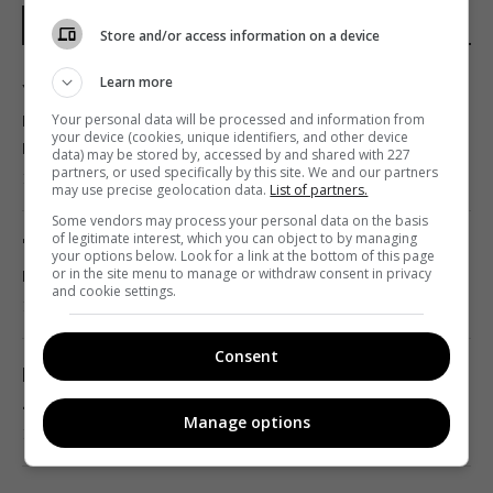
НОВИНИ УКРАЇНИ І СВІТУ
Store and/or access information on a device
Learn more
У Криму росіяни поширюють чутки про
висадку десанту ЗСУ: Селезньов пояснив,
Your personal data will be processed and information from
your device (cookies, unique identifiers, and other device
що відбувається
data) may be stored by, accessed by and shared with 227
partners, or used specifically by this site. We and our partners
11:10 четвер, 06 серпня 2026
may use precise geolocation data.
List of partners.
Some vendors may process your personal data on the basis
of legitimate interest, which you can object to by managing
"ПриватБанк" оновив курс валют: скільки
your options below. Look for a link at the bottom of this page
коштує долар сьогодні
or in the site menu to manage or withdraw consent in privacy
and cookie settings.
11:03 четвер, 06 серпня 2026
Consent
Росія вдарила по залізничній станції у
Лозовій: є жертви
Manage options
11:03 четвер, 06 серпня 2026