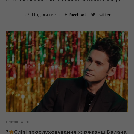
Поділитись:
Facebook
Twitter
Огляди
ТБ
?
Сліпі прослуховування 3: реванш Балана