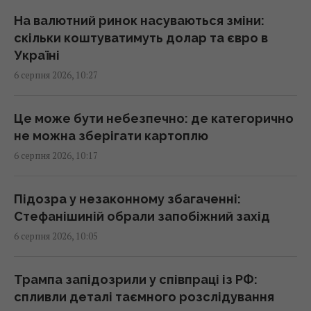
10:30 четвер, 06 серпня 2026
На валютний ринок насуваються зміни:
скільки коштуватимуть долар та євро в
Україні
У банках та обмінниках зріс євро: курс
6 серпня 2026, 10:27
валют на 6 серпня
10:26 четвер, 06 серпня 2026
Це може бути небезпечно: де категорично
не можна зберігати картоплю
Стефанішиній обрали запобіжний захід
6 серпня 2026, 10:17
10:21 четвер, 06 серпня 2026
Підозра у незаконному збагаченні:
Телескоп на Гаваях зафіксував нові
Стефанішиній обрали запобіжний захід
загадкові явища на поверхні Сонця
6 серпня 2026, 10:05
10:09 четвер, 06 серпня 2026
Трампа запідозрили у співпраці із РФ:
Експерт розкрив, як Україні розвʼязати
спливли деталі таємного розслідування
проблему нестачі ракет до Patriot