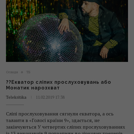
Огляди
ТБ
??Екватор сліпих прослуховувань або
Монатик нарозхват
Telekritika
11.02.2019 17:38
Сліпі прослуховування сягнули екватора, а ось
таланти в «Голосі країни 9», здається, не
закінчуються У четвертих сліпих прослуховуваннях
із 13 виконавців 9 потрапили до зіркових тренерів.