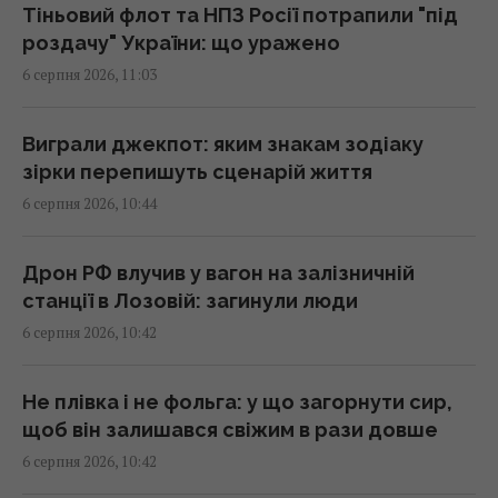
Тіньовий флот та НПЗ Росії потрапили "під
У США випробували літак X-62A VISTA, який
роздачу" України: що уражено
без пілота може перехоплювати повітряні
6 серпня 2026, 11:03
цілі
10:43 четвер, 06 серпня 2026
Виграли джекпот: яким знакам зодіаку
зірки перепишуть сценарій життя
Українські дрони уразили два величезних
6 серпня 2026, 10:44
НПЗ в Росії: Зеленський розкрив деталі
(відео)
10:42 четвер, 06 серпня 2026
Дрон РФ влучив у вагон на залізничній
станції в Лозовій: загинули люди
6 серпня 2026, 10:42
Мозгова пояснила, чому не їде з України під
час війни
10:33 четвер, 06 серпня 2026
Не плівка і не фольга: у що загорнути сир,
щоб він залишався свіжим в рази довше
6 серпня 2026, 10:42
Другий урожай до холодів гарантовано:
що встигне вирости після цибулі та часнику