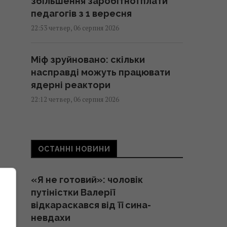
збільшення заробітної плати
педагогів з 1 вересня
22:53 четвер, 06 серпня 2026
Міф зруйновано: скільки
насправді можуть працювати
ядерні реактори
22:12 четвер, 06 серпня 2026
Така зброя є лише у кількох
країн: Зеленський про
ОСТАННІ НОВИНИ
створення української
балістики
«Я не готовий»: чоловік
22:00 четвер, 06 серпня 2026
путіністки Валерії
відкараскався від її сина-
"Динамо" здобуло важливу
невдахи