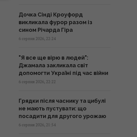
21:24 четвер, 06 серпня 2026
Дочка Сінді Кроуфорд
Частина ракети SpaceX
викликала фурор разом із
розбилася об Місяць: вчені
сином Річарда Гіра
розповіли про побачене в
6 серпня 2026, 22:24
телескоп
20:58 четвер, 06 серпня 2026
"Я все ще вірю в людей":
Джамала закликала світ
Китай оточив пустелю
допомогти Україні під час війни
деревами: через роки вона
6 серпня 2026, 22:22
почала поглинати більше CO₂
20:52 четвер, 06 серпня 2026
Грядки після часнику та цибулі
не мають пустувати: що
"Стародавній" римський театр,
посадити для другого урожаю
популярний серед туристів,
6 серпня 2026, 21:54
виявився підробкою