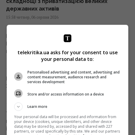
складнощі з приватизацією великих
державних активів
15:58 четвер, 06 серпня 2026
Вагітну Вітвіцьку запідозрили у таємному
ЕКЗ та сурогатному материнстві - вона
відповіла
telekritika.ua asks for your consent to use
your personal data to:
15:56 четвер, 06 серпня 2026
Personalised advertising and content, advertising and
content measurement, audience research and
Коли Україна матиме власну балістику:
services development
Зеленський розкрив терміни
Store and/or access information on a device
15:45 четвер, 06 серпня 2026
Learn more
У Вʼєтнамі випадково знайшли найбільшу
Your personal data will be processed and information from
печеру світу: вона може вмістити хмарочос
your device (cookies, unique identifiers, and other device
data) may be stored by, accessed by and shared with 227
і Boeing 747
partners, or used specifically by this site. We and our partners