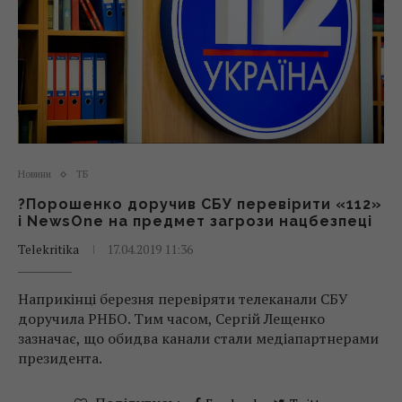
Новини
ТБ
?Порошенко доручив СБУ перевірити «112»
і NewsOne на предмет загрози нацбезпеці
Telekritika
17.04.2019 11:36
Наприкінці березня перевіряти телеканали СБУ
доручила РНБО. Тим часом, Сергій Лещенко
зазначає, що обидва канали стали медіапартнерами
президента.