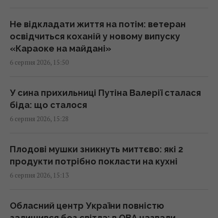
затримали
15:34 четвер, 06 серпня 2026
Не відкладати життя на потім: ветеран
освідчиться коханій у новому випуску
«Караоке на майдані»
Переказ грошей на картку стає викликом:
6 серпня 2026, 15:50
які незвичні новації вводять банки
15:34 четвер, 06 серпня 2026
У сина прихильниці Путіна Валерії сталася
біда: що сталося
Росія може використати українські БпЛА
6 серпня 2026, 15:28
для атак на цілі в Балтії, - литовська
розвідка
15:33 четвер, 06 серпня 2026
Плодові мушки зникнуть миттєво: які 2
продукти потрібно покласти на кухні
6 серпня 2026, 15:13
Чому ми часто прокидаємося саме о 3-й
годині ночі: пояснення вчених
15:30 четвер, 06 серпня 2026
Обласний центр України повністю
залишився без світла: в ОВА назвали