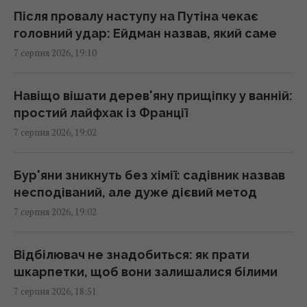
Після провалу наступу на Путіна чекає
головний удар: Ейдман назвав, який саме
Складено топ-10 найочікуваніших ігор 2027
7 серпня 2026, 19:10
року – серед них є український проєкт
18:09 п'ятниця, 07 серпня 2026
Навіщо вішати дерев'яну прищіпку у ванній:
простий лайфхак із Франції
Бюджетний вибір: названо головний
7 серпня 2026, 19:02
автомобільний бестселер у Європі
18:06 п'ятниця, 07 серпня 2026
Бур'яни зникнуть без хімії: садівник назвав
несподіваний, але дуже дієвий метод
У двох районах Києва зникло світло: в ДТЕК
7 серпня 2026, 19:02
назвали причину
18:02 п'ятниця, 07 серпня 2026
Відбілювач не знадобиться: як прати
шкарпетки, щоб вони залишалися білими
Гороскоп на 8 серпня за картами Таро:
7 серпня 2026, 18:51
Дівам - суперечки, Ракам - емоції