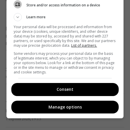
"бити московитів": у РФ почалася істерика
Вперед у минуле: через війну маленькі
Store and/or access information on a device
7 серпня 2026, 19:59
магазини замінять супермаркети, - експерт
Learn more
18:42 п'ятниця, 07 серпня 2026
Your personal data will be processed and information from
Що буде з бронюванням
your device (cookies, unique identifiers, and other device
військовозобов'язаних: юрист попередив
data) may be stored by, accessed by and shared with 227
Ринок "лихоманить": квадратні метри в
partners, or used specifically by this site. We and our partners
про небезпечні зміни
may use precise geolocation data.
List of partners.
новобудовах дорожчають, попри падіння
7 серпня 2026, 19:42
попиту
Some vendors may process your personal data on the basis
of legitimate interest, which you can object to by managing
18:38 п'ятниця, 07 серпня 2026
your options below. Look for a link at the bottom of this page
or in the site menu to manage or withdraw consent in privacy
З 1 вересня тисячі людей можуть втратити
and cookie settings.
бронювання: кого зачеплять зміни
В Херсонській області уражено базу ФСБ
7 серпня 2026, 19:37
"Беня House": Мадяр розкрив деталі (відео)
Consent
18:33 п'ятниця, 07 серпня 2026
Тест на IQ: потрібно знайти три відмінності
Manage options
на картинці чоловіка з кавою за 7 с
Коли їсти помідори для повного засвоєння
7 серпня 2026, 19:13
вітамінів: вчені дали чітку відповідь
18:20 п'ятниця, 07 серпня 2026