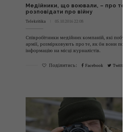
Медійники, що воювали, – про те, я
розповідати про війну
Telekritika
05.10.2016 22:08
Співробітники медійних компаній, які побувал
армії, розмірковують про те, як би вони пода
інформацію на місці журналістів.
Поділитись:
Facebook
Twitter