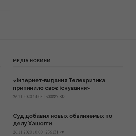
МЕДІА НОВИНИ
«Інтернет-видання Телекритика
припинило своє існування»
|
300887
26.11.2020 14:08
Суд добавил новых обвиняемых по
делу Хашогги
|
256131
26.11.2020 10:00