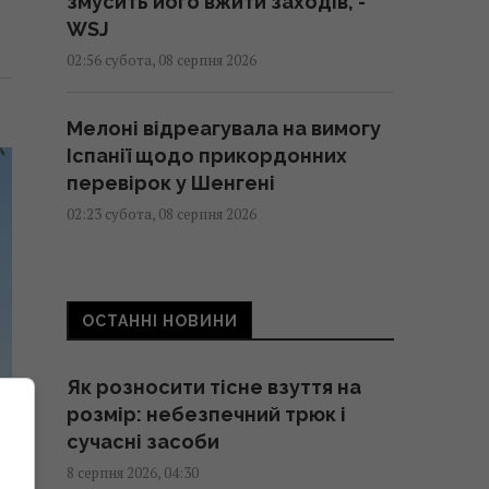
змусить його вжити заходів, -
WSJ
02:56 субота, 08 серпня 2026
Мелоні відреагувала на вимогу
Іспанії щодо прикордонних
перевірок у Шенгені
02:23 субота, 08 серпня 2026
Сонячна електростанція
перегородила давні маршрути
ОСТАННІ НОВИНИ
тварин: вони знайшли вихід
02:18 субота, 08 серпня 2026
Як розносити тісне взуття на
розмір: небезпечний трюк і
Саудівська Аравія, Пакистан і
сучасні засоби
Туреччина уклали угоду про
8 серпня 2026, 04:30