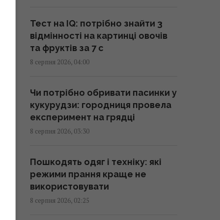
взаємну оборону, - Reuters
01:44 субота, 08 серпня 2026
Тест на IQ: потрібно знайти 3
відмінності на картинці овочів
Експерти назвали 10 речей, які
та фруктів за 7 с
варто знати про Прагу перед
8 серпня 2026, 04:00
поїздкою
01:15 субота, 08 серпня 2026
Чи потрібно обривати пасинки у
кукурудзи: городниця провела
Росія просуває іноземним
експеримент на грядці
замовникам нову ракету для
8 серпня 2026, 03:30
Су-57, - ЗМІ
00:32 субота, 08 серпня 2026
Пошкодять одяг і техніку: які
режими прання краще не
Старий монітор ще рано
використовувати
викидати: як використати його
8 серпня 2026, 02:25
повторно з користю