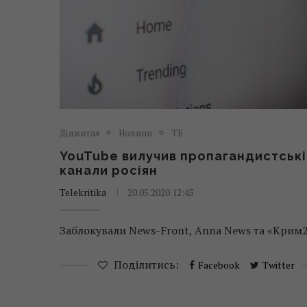
Діджитал
Новини
ТБ
YouTube вилучив пропагандистські
канали росіян
Telekritika
20.05.2020 12:45
Заблокували News-Front, Anna News та «Крим2
Поділитись:
Facebook
Twitter