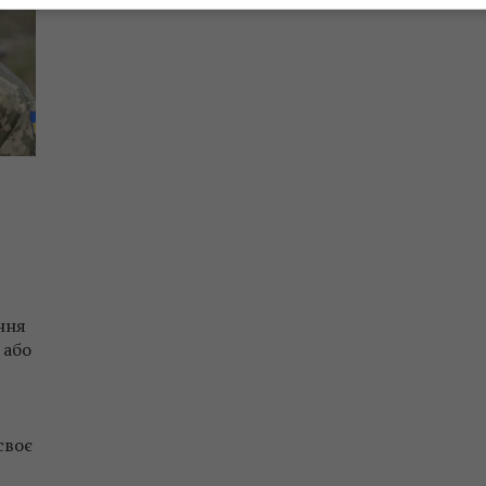
ння
 або
своє