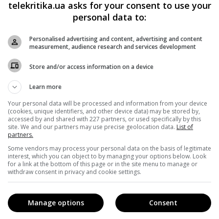
telekritika.ua asks for your consent to use your
к
Чего не понять об АТО тем, кто не
personal data to:
воевал
Telekritika
28.09.2016 00:00
Personalised advertising and content, advertising and content
measurement, audience research and services development
и в
Чем отличается война, увиденная с телеэкрана и
Store and/or access information on a device
вали
пережитая на передовой, чего не понять, сидя в
ньюзруме и что становится понятно только там?
Learn more
Сотрудники медийных компаний, побывавшие в
Your personal data will be processed and information from your device
армии, рассуждают о разнице в восприятии.
(cookies, unique identifiers, and other device data) may be stored by,
accessed by and shared with 227 partners, or used specifically by this
site. We and our partners may use precise geolocation data.
List of
Поділитись:
Facebook
Twitter
partners.
Some vendors may process your personal data on the basis of legitimate
interest, which you can object to by managing your options below. Look
for a link at the bottom of this page or in the site menu to manage or
withdraw consent in privacy and cookie settings.
Manage options
Consent