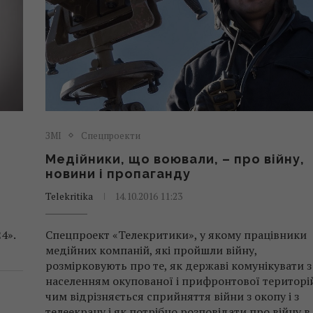
ЗМІ
Спецпроекти
Медійники, що воювали, – про війну,
новини і пропаганду
Telekritika
14.10.2016 11:23
4».
Спецпроект «Телекритики», у якому працівники
медійних компаній, які пройшли війну,
розмірковують про те, як державі комунікувати з
населенням окупованої і прифронтової територі
чим відрізняється сприйняття війни з окопу і з
телеекрану і як потрібно розповідати про війну в