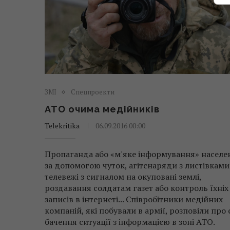
ЗМІ
Спецпроекти
АТО очима медійників
Telekritika
06.09.2016 00:00
Пропаганда або «м'яке інформування» населе
за допомогою чуток, агітснаряди з листівками
телевежі з сигналом на окуповані землі,
роздавання солдатам газет або контроль їхніх
записів в інтернеті... Співробітники медійних
компаній, які побували в армії, розповіли про 
бачення ситуації з інформацією в зоні АТО.