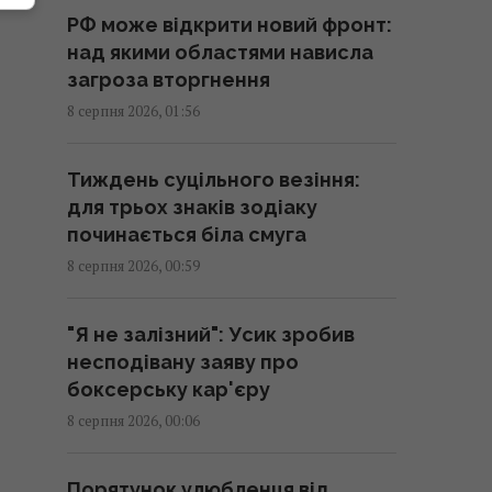
00:05 субота, 08 серпня 2026
РФ може відкрити новий фронт:
над якими областями нависла
Вчені знайшли молоток зі
загроза вторгнення
слонової кістки віком 500 000
8 серпня 2026, 01:56
років: про що він свідчить
23:58 п'ятниця, 07 серпня 2026
Тиждень суцільного везіння:
для трьох знаків зодіаку
Зеленський відреагував на
починається біла смуга
ухвалення Сенатом США
8 серпня 2026, 00:59
законопроєкту щодо санкцій
проти РФ
"Я не залізний": Усик зробив
23:53 п'ятниця, 07 серпня 2026
несподівану заяву про
боксерську кар'єру
Є два варіанти: експерт назвав
8 серпня 2026, 00:06
країни, які можуть допомогти
Україні з ракетами до Patriot
Порятунок улюбленця від