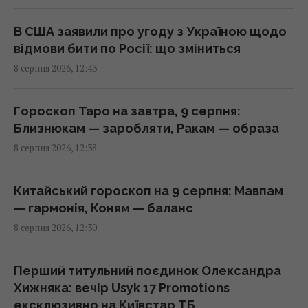
Усього 6 штук на день: вчені назвали
сухофрукт, який може здивувати своєю
В США заявили про угоду з Україною щодо
користю
відмови бити по Росії: що зміниться
12:42 субота, 08 серпня 2026
8 серпня 2026, 12:43
Ротару не змирилася з пенсією у 6 тисяч
Гороскоп Таро на завтра, 9 серпня:
гривень і пішла в суд
Близнюкам — заробляти, Ракам — образа
12:27 субота, 08 серпня 2026
8 серпня 2026, 12:38
У Кіровоградській області розбився
Китайський гороскоп на 9 серпня: Мавпам
бойовий вертоліт: що відомо
— гармонія, Коням — баланс
12:17 субота, 08 серпня 2026
8 серпня 2026, 12:30
США раптово звільнили генерала, що
Перший титульний поєдинок Олександра
командував військами у Європі
Хижняка: вечір Usyk 17 Promotions
12:13 субота, 08 серпня 2026
ексклюзивно на Київстар ТБ