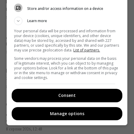
В Україні змінили умови бронювання
13:06 субота, 08 серпня 2026
працівників: хто втратить бронь з 1 вересня
Store and/or access information on a device
8 серпня 2026, 13:48
Learn more
Обробка вхідних дверей оцтом: досвідчені
Your personal data will be processed and information from
господині розповіли, для чого це потрібно
День ветеринара в Україні: добірка щирих
your device (cookies, unique identifiers, and other device
data) may be stored by, accessed by and shared with 227
13:00 субота, 08 серпня 2026
привітань, які зворушать кожного
partners, or used specifically by this site. We and our partners
may use precise geolocation data.
List of partners.
8 серпня 2026, 13:20
Some vendors may process your personal data on the basis
Цінують за надійність та довговічність:
of legitimate interest, which you can object to by managing
your options below. Look for a link at the bottom of this page
названо найпопулярнішого автовиробника
На Кіровоградщині під час бойового
or in the site menu to manage or withdraw consent in privacy
у світі
завдання розбився вертоліт: що відомо
and cookie settings.
12:51 субота, 08 серпня 2026
8 серпня 2026, 12:58
Consent
Ви неправильно заряджаєте смартфон: 6
Чи можна вмикати кондиціонер на цілий
популярних міфів, які давно розвінчали
день: як це впливає на рахунки за
Manage options
12:50 субота, 08 серпня 2026
електрику
8 серпня 2026, 12:48