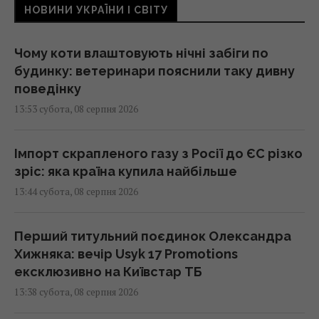
НОВИНИ УКРАЇНИ І СВІТУ
Чому коти влаштовують нічні забіги по
будинку: ветеринари пояснили таку дивну
поведінку
13:53 субота, 08 серпня 2026
Імпорт скрапленого газу з Росії до ЄС різко
зріс: яка країна купила найбільше
13:44 субота, 08 серпня 2026
Перший титульний поєдинок Олександра
Хижняка: вечір Usyk 17 Promotions
ексклюзивно на Київстар ТБ
13:38 субота, 08 серпня 2026