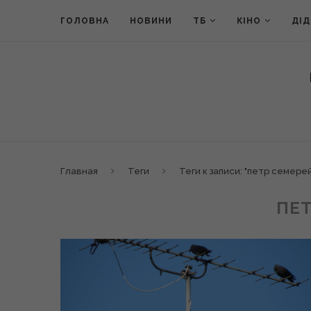
ГОЛОВНА
НОВИНИ
ТБ
КІНО
ДІ
Главная
Теги
Теги к записи: "петр семере
ПЕТ