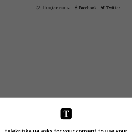
Поділитись:
Facebook
Twitter
telekritika.ua asks for your consent to use your