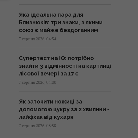
07:39 п'ятниця, 07 серпня 2026
Яка ідеальна пара для
Спаси, День Незалежності та
Близнюків: три знаки, з якими
багато чого іншого: усі свята
союз є майже бездоганним
серпня 2026 року в Україні
7 серпня 2026, 04:54
07:30 п'ятниця, 07 серпня 2026
Супертест на IQ: потрібно
Трамп розлютився через витік
знайти 3 відмінності на картинці
інформації про дефіцит запасів
лісової вечері за 17 с
зброї у США, – CNN
7 серпня 2026, 04:00
07:23 п'ятниця, 07 серпня 2026
Як заточити ножиці за
Гороскоп на 7 серпня за
допомогою цукру за 2 хвилини -
картами Таро: Водоліям - вибір,
лайфхак від кухаря
Близнюкам - прискорення
7 серпня 2026, 03:58
07:20 п'ятниця, 07 серпня 2026