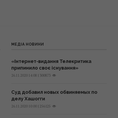
МЕДІА НОВИНИ
«Інтернет-видання Телекритика
припинило своє існування»
|
300873
26.11.2020 14:08
Суд добавил новых обвиняемых по
делу Хашогги
|
256125
26.11.2020 10:00