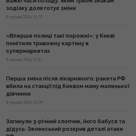
Важкі часи позаду: яким трьом знакам
10:42 субота, 08 серпня 2026
зодіаку доля готує зміни
8 серпня 2026, 11:37
Водопостачання Львівщини під загрозою:
"Бориславська нафтова компанія" просить
«Вперше полиці такі порожні»: у Києві
Зеленського переглянути санкції
помітили тривожну картину в
10:13 субота, 08 серпня 2026
супермаркетах
8 серпня 2026, 11:11
Європу накрила нова хвиля спеки: яким
курортам загрожують лісові пожежі та
Перша зміна після лікарняного: ракета РФ
небезпека
вбила на станції під Києвом маму маленької
10:08 субота, 08 серпня 2026
дівчинки
8 серпня 2026, 10:39
Розвідка США пов’язує з Росією дрон з
вибухівкою в аеропорту Лейпцига, - WSJ
Загинули 3-річний хлопчик, його бабуся та
09:59 субота, 08 серпня 2026
дідусь: Зеленський розкрив деталі атаки