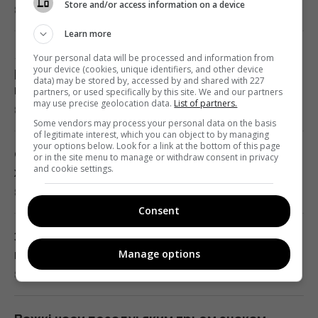
Store and/or access information on a device
8 серпня 2026, 11:59
Хто має платити за сімейну відпустку:
Learn more
британців здивували очікування покоління
Як рішення Нацбанку дозволять бізнесу
Your personal data will be processed and information from
Z
your device (cookies, unique identifiers, and other device
розвиватися попри посилені атаки ЗС РФ:
data) may be stored by, accessed by and shared with 227
10:56 субота, 08 серпня 2026
пояснив Голова НБУ Андрій Пишний
partners, or used specifically by this site. We and our partners
may use precise geolocation data.
List of partners.
8 серпня 2026, 11:58
Some vendors may process your personal data on the basis
У Росії загорілись одразу два великі НПЗ
of legitimate interest, which you can object to by managing
your options below. Look for a link at the bottom of this page
після атаки українських дронів
Седокова страшенно зганьбилася під час
or in the site menu to manage or withdraw consent in privacy
and cookie settings.
10:55 субота, 08 серпня 2026
живого виступу: ганебне відео
8 серпня 2026, 11:51
Consent
Під джунглями В'єтнаму виявили печеру з
рідкісними кам'яними "перлинами"
ЗСУ масовано вдарили по Росії, є прильоти:
Manage options
10:49 субота, 08 серпня 2026
в Генштабі розкрили наслідки атаки
8 серпня 2026, 11:48
Для чого потрібна кожна сторона терки:
про деякі функції, про які ви не знали