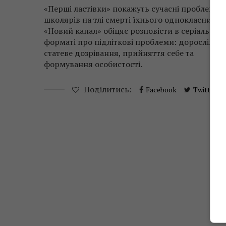
«Перші ластівки» покажуть сучасні проблеми
школярів на тлі смерті їхнього однокласника.
«Новий канал» обіцяє розповісти в серіальном
форматі про підліткові проблеми: дорослішан
статеве дозрівання, прийняття себе та
формування особистості.
Поділитись:
Facebook
Twitter