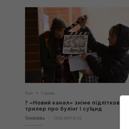
Кіно
Серіали
? «Новий канал» зніме підлітковий
трилер про булінг і суїцид
Telekritika
13.05.2019 15:52