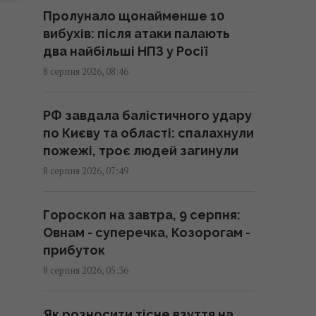
Що не слід робити після вечері:
Пролунало щонайменше 10
гастроентерологи назвали три
вибухів: після атаки палають
поради для здорового
два найбільші НПЗ у Росії
травлення
8 серпня 2026, 08:46
08:58 субота, 08 серпня 2026
РФ завдала балістичного удару
Вийшов трейлер нового
по Києву та області: спалахнули
римейку "Афери Томаса
пожежі, троє людей загинули
Крауна" від Майкла Б.
Джордана
8 серпня 2026, 07:49
08:34 субота, 08 серпня 2026
Гороскоп на завтра, 9 серпня:
Овнам - суперечка, Козорогам -
Росія знайшла слабке місце
прибуток
української ППО, не залишаючи
шансу на реакцію, - CNN
8 серпня 2026, 05:36
08:30 субота, 08 серпня 2026
Як розносити тісне взуття на