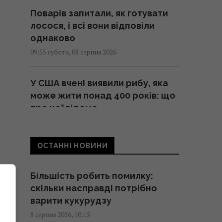
Поварів запитали, як готувати
лосося, і всі вони відповіли
однаково
09:55 субота, 08 серпня 2026
У США вчені виявили рибу, яка
може жити понад 400 років: що
про неї відомо
09:30 субота, 08 серпня 2026
ОСТАННІ НОВИНИ
"Цій людині не місце тут": Усик
різко засудив рішення МОК
Більшість робить помилку:
щодо Росії на Олімпіаді
скільки насправді потрібно
09:27 субота, 08 серпня 2026
варити кукурудзу
8 серпня 2026, 10:15