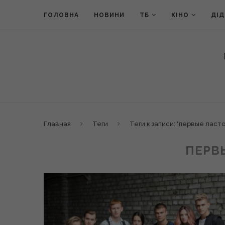
ГОЛОВНА
НОВИНИ
ТБ
КІНО
ДІ
Главная
Теги
Теги к записи: "первые ласто
ПЕРВ