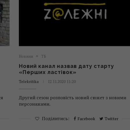
Новини
ТБ
Новий канал назвав дату старту
«Перших ластівок»
Telekritika
12.11.2020 11:20
ся
Другий сезон розповість новий сюжет з новими
персонажами.
Поділитись:
Facebook
Twitter