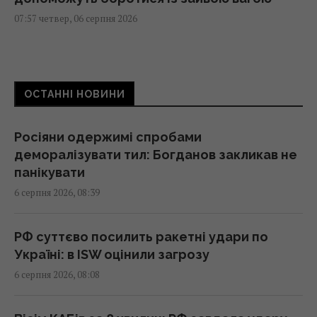
07:57 четвер, 06 серпня 2026
Зеленський звинуватив партнерів у
"жахливих жертвах" після удару по Києву, –
ОСТАННІ НОВИНИ
WP
07:37 четвер, 06 серпня 2026
Росіяни одержимі спробами
деморалізувати тил: Богданов закликав не
Привітання з Преображенням Господнім:
панікувати
зворушливі побажання та листівки
6 серпня 2026, 08:39
07:30 четвер, 06 серпня 2026
РФ суттєво посилить ракетні удари по
Сьогодні - Яблучний Спас: як правильно
Україні: в ISW оцінили загрозу
вітати рідних і близьких
6 серпня 2026, 08:08
07:30 четвер, 06 серпня 2026