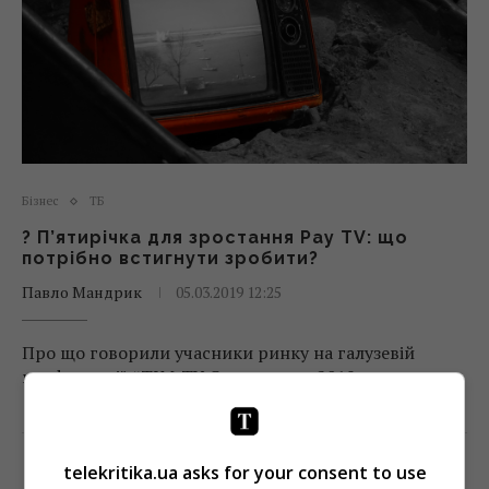
Бізнес
ТБ
? П’ятирічка для зростання Pay TV: що
потрібно встигнути зробити?
Павло Мандрик
05.03.2019 12:25
Про що говорили учасники ринку на галузевій
конференції #TIM-TU Convergence 2019
Поділитись:
Facebook
Twitter
telekritika.ua asks for your consent to use