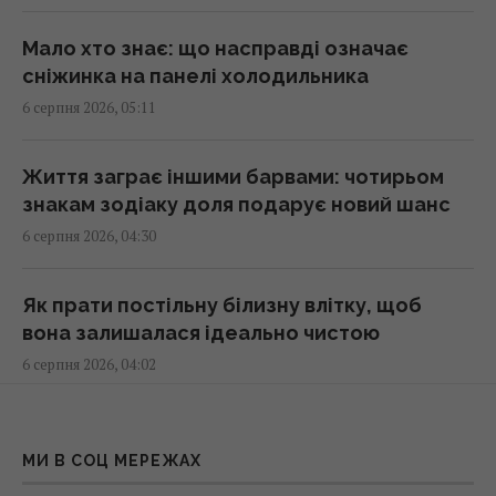
Мало хто знає: що насправді означає
Магнітні бурі 6–8 серпня: коли очікувати
сніжинка на панелі холодильника
нового удару (графік)
6 серпня 2026, 05:11
07:10 четвер, 06 серпня 2026
Життя заграє іншими барвами: чотирьом
Яблучний Спас в Україні 2026: що можна
знакам зодіаку доля подарує новий шанс
робити, які існують заборони та народні
6 серпня 2026, 04:30
прикмети
07:00 четвер, 06 серпня 2026
Як прати постільну білизну влітку, щоб
вона залишалася ідеально чистою
Перевірено поколіннями: 6 садових порад,
6 серпня 2026, 04:02
які досі залишаються актуальними
06:55 четвер, 06 серпня 2026
Помилка обійдеться дорого: скільки листя
можна видалити з куща кабачків
МИ В СОЦ МЕРЕЖАХ
Розвідка США допомогла Україні
6 серпня 2026, 03:30