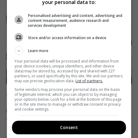
your personal data to:
Personalised advertising and content, advertising and
content measurement, audience research and
services development
Store and/or access information on a device
Learn more
Your personal data will be processed and information from
your device (cookies, unique identifiers, and other device
data) may be stored by, accessed by and shared with 227
partners, or used specifically by this site. We and our partners
may use precise geolocation data.
List of partners.
Some vendors may process your personal data on the basis
of legitimate interest, which you can object to by managing
Новини
ТБ
your options below. Look for a link at the bottom of this page
or in the site menu to manage or withdraw consent in privacy
За рік українці почали платити за ТБ-
and cookie settings.
пакети в два рази більше, – GfK Ukraine
Telekritika
24.01.2019 17:08
Consent
Середня вартість послуги платного телебачення