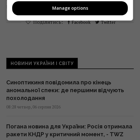
зросла з 41–50 гривень до 81–100 гривень.
Manage options
Поділитись:
Facebook
Twitter
НОВИНИ УКРАЇНИ І СВІТУ
Синоптикиня повідомила про кінець
аномальної спеки: де першими відчують
похолодання
08:28 четвер, 06 серпня 2026
Погана новина для України: Росія отримала
ракети КНДР у критичний момент, - TWZ