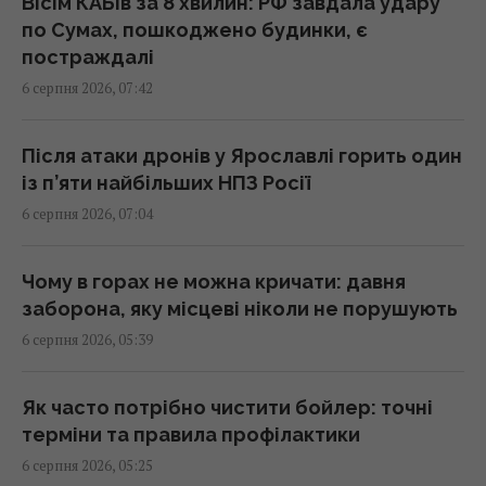
Вісім КАБів за 8 хвилин: РФ завдала удару
Що таке свято Преображення Господнє:
по Сумах, пошкоджено будинки, є
українські традиції та 5 суворих заборон
постраждалі
07:30 четвер, 06 серпня 2026
6 серпня 2026, 07:42
У Ярославлі після атаки дронів горить один
Після атаки дронів у Ярославлі горить один
із найбільших російських НПЗ (відео)
із п’яти найбільших НПЗ Росії
07:26 четвер, 06 серпня 2026
6 серпня 2026, 07:04
Гороскоп на 6 серпня за картами Таро:
Чому в горах не можна кричати: давня
Терези - вдача, Тельцям - швидкі рішення
заборона, яку місцеві ніколи не порушують
07:20 четвер, 06 серпня 2026
6 серпня 2026, 05:39
Гороскоп на 6 серпня: Стрільцям –
Як часто потрібно чистити бойлер: точні
сповільнитися, Скорпіонам –
терміни та правила профілактики
перенапруження
6 серпня 2026, 05:25
07:10 четвер, 06 серпня 2026