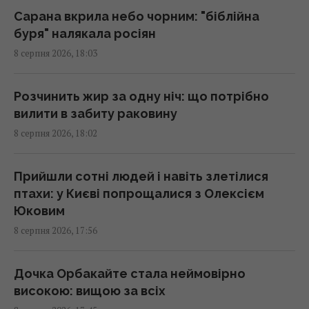
17:13 субота, 08 серпня 2026
Сарана вкрила небо чорним: "біблійна
буря" налякала росіян
8 серпня 2026, 18:03
9 серпня: церковне свято сьогодні, про що
краще мовчати цього дня
17:10 субота, 08 серпня 2026
Розчинить жир за одну ніч: що потрібно
вилити в забиту раковину
8 серпня 2026, 18:02
Гороскоп на 9 серпня: Овнам –
прислухатися, Рибам – відпустити минуле
17:00 субота, 08 серпня 2026
Прийшли сотні людей і навіть злетілися
птахи: у Києві попрощалися з Олексієм
Юковим
Смачний печений перець на зиму: секрет
8 серпня 2026, 17:56
маринаду для ідеальної заготівлі
16:55 субота, 08 серпня 2026
Дочка Орбакайте стала неймовірно
високою: вищою за всіх
До 2030 року в Україні стане на третину