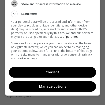
Коваленко розповів, скільки балістичних
Store and/or access information on a device
ракет є у Путіна
Норвезькі військові навчають ЗСУ "духу
Learn more
8 серпня 2026, 19:10
вікінгів" для виживання на фронті, - BI
Your personal data will be processed and information from
17:38 субота, 08 серпня 2026
your device (cookies, unique identifiers, and other device
Українцям рекоментують заливати у
data) may be stored by, accessed by and shared with 227
partners, or used specifically by this site. We and our partners
пральну машину оцет: який буде ефект
may use precise geolocation data.
List of partners.
Один трагічний випадок змусив чоловіка
8 серпня 2026, 18:47
схуднути на 25 кг за пів року, - The Mirror
Some vendors may process your personal data on the basis
of legitimate interest, which you can object to by managing
17:26 субота, 08 серпня 2026
your options below. Look for a link at the bottom of this page
or in the site menu to manage or withdraw consent in privacy
Меган Маркл звинуватили у поширенні
and cookie settings.
пліток про короля Чарльза
Вівці та віслюк врятували сонячну
8 серпня 2026, 18:22
електростанцію у США: їм доручили
Consent
особливе завдання
17:16 субота, 08 серпня 2026
Не Путін: Лукашенко назвав несподівану
Manage options
причину війни РФ проти України, що відомо
8 серпня 2026, 18:16
Україна ніколи не випускатиме ракети до
Patriot: експерт назвав причини