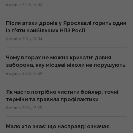
07:30 четвер, 06 серпня 2026
6 серпня 2026, 07:42
У Ярославлі після атаки дронів горить один
Після атаки дронів у Ярославлі горить один
із найбільших російських НПЗ (відео)
із п’яти найбільших НПЗ Росії
07:26 четвер, 06 серпня 2026
6 серпня 2026, 07:04
Гороскоп на 6 серпня за картами Таро:
Чому в горах не можна кричати: давня
Терези - вдача, Тельцям - швидкі рішення
заборона, яку місцеві ніколи не порушують
07:20 четвер, 06 серпня 2026
6 серпня 2026, 05:39
Гороскоп на 6 серпня: Стрільцям –
Як часто потрібно чистити бойлер: точні
сповільнитися, Скорпіонам –
терміни та правила профілактики
перенапруження
6 серпня 2026, 05:25
07:10 четвер, 06 серпня 2026
Мало хто знає: що насправді означає
Магнітні бурі 6–8 серпня: коли очікувати