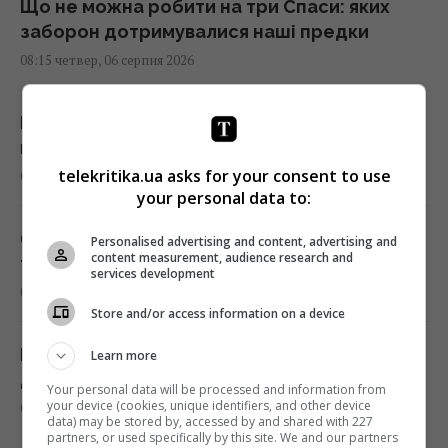
Що не можна робити на три Спаси: яких
заборон дотримувалися наші предки
08:15 четвер, 06 серпня 2026
КНДР перекинула до Росії понад 100 ракет:
в ISW пояснили, чим це загрожує Україні
telekritika.ua asks for your consent to use
08:08 четвер, 06 серпня 2026
your personal data to:
6 серпня спека в Києві досягне піку:
Personalised advertising and content, advertising and
content measurement, audience research and
температура підніметься аж до +39°
services development
08:03 четвер, 06 серпня 2026
Store and/or access information on a device
Не лише смачно: 9 видів чаїв, які
Learn more
допоможуть боротися із зайвою вагою
Your personal data will be processed and information from
your device (cookies, unique identifiers, and other device
07:57 четвер, 06 серпня 2026
data) may be stored by, accessed by and shared with 227
partners, or used specifically by this site. We and our partners