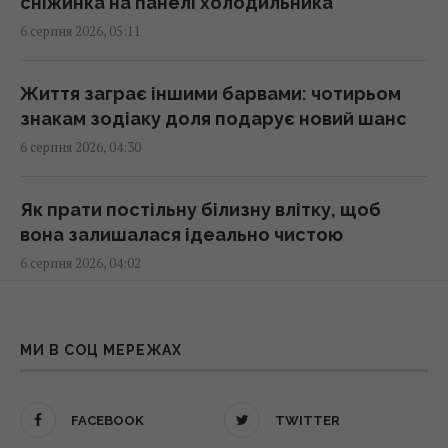
сніжинка на панелі холодильника
нового удару (графік)
6 серпня 2026, 05:11
07:10 четвер, 06 серпня 2026
Життя заграє іншими барвами: чотирьом
Яблучний Спас в Україні 2026: що можна
знакам зодіаку доля подарує новий шанс
робити, які існують заборони та народні
6 серпня 2026, 04:30
прикмети
07:00 четвер, 06 серпня 2026
Як прати постільну білизну влітку, щоб
вона залишалася ідеально чистою
Перевірено поколіннями: 6 садових порад,
6 серпня 2026, 04:02
які досі залишаються актуальними
06:55 четвер, 06 серпня 2026
Помилка обійдеться дорого: скільки листя
можна видалити з куща кабачків
МИ В СОЦ МЕРЕЖАХ
Розвідка США допомогла Україні
6 серпня 2026, 03:30
переломити хід війни, – Politico
06:48 четвер, 06 серпня 2026
FACEBOOK
TWITTER
Білі стіни відходять у минуле: 7 кольорів, які