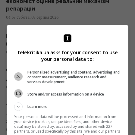
економіст оцінив реальний механізм
репарацій
04:37 субота, 08 серпня 2026
Покоління 1960–1980-х бачить, як молодь
викидає їхні цінності в смітник
telekritika.ua asks for your consent to use
04:22 субота, 08 серпня 2026
your personal data to:
Чи справді родзинки такі корисні, як усі
Personalised advertising and content, advertising and
content measurement, audience research and
думають: відповідь дієтологів
services development
03:10 субота, 08 серпня 2026
Store and/or access information on a device
Трамп неохоче посилює тиск на РФ, але
Learn more
законопроект Грема змусить його вжити
Your personal data will be processed and information from
заходів, - WSJ
your device (cookies, unique identifiers, and other device
data) may be stored by, accessed by and shared with 227
02:56 субота, 08 серпня 2026
partners, or used specifically by this site. We and our partners