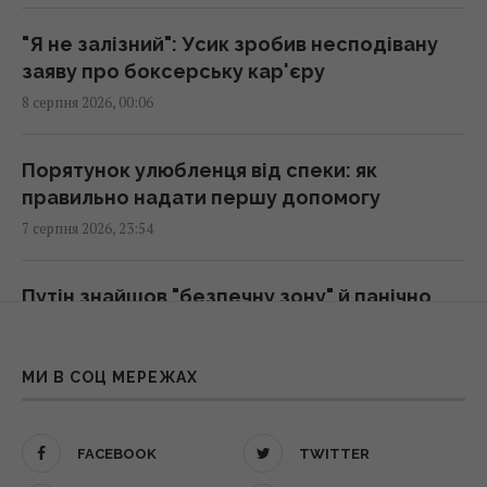
Зеленський відреагував на ухвалення
Сенатом США законопроєкту щодо санкцій
"Я не залізний": Усик зробив несподівану
проти РФ
заяву про боксерську кар'єру
23:53 п'ятниця, 07 серпня 2026
8 серпня 2026, 00:06
Є два варіанти: експерт назвав країни, які
Порятунок улюбленця від спеки: як
можуть допомогти Україні з ракетами до
правильно надати першу допомогу
Patriot
7 серпня 2026, 23:54
23:19 п'ятниця, 07 серпня 2026
Путін знайшов "безпечну зону" й панічно
Колишньому очільнику МЗС Угорщини може
уникає атак українських БПЛА - ЗМІ
загрожувати до трьох років ув'язнення, -
7 серпня 2026, 23:32
ЗМІ
МИ В СОЦ МЕРЕЖАХ
23:17 п'ятниця, 07 серпня 2026
РФ готова до нового масованого удару: які
області можуть стати ціллю атаки
FACEBOOK
TWITTER
Одна фраза миттєво поставить на місце
7 серпня 2026, 23:14