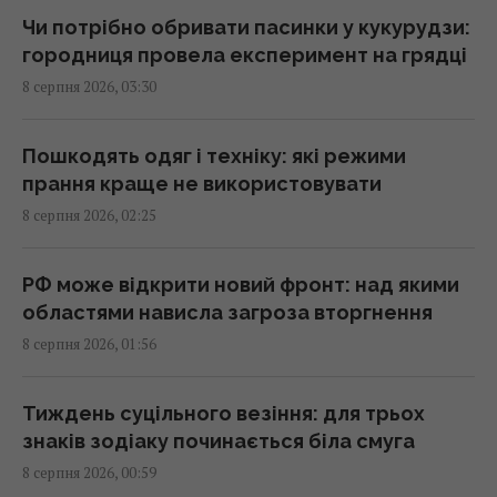
про Прагу перед поїздкою
Чи потрібно обривати пасинки у кукурудзи:
01:15 субота, 08 серпня 2026
городниця провела експеримент на грядці
8 серпня 2026, 03:30
Росія просуває іноземним замовникам нову
ракету для Су-57, - ЗМІ
Пошкодять одяг і техніку: які режими
00:32 субота, 08 серпня 2026
прання краще не використовувати
8 серпня 2026, 02:25
Старий монітор ще рано викидати: як
використати його повторно з користю
РФ може відкрити новий фронт: над якими
00:05 субота, 08 серпня 2026
областями нависла загроза вторгнення
8 серпня 2026, 01:56
Вчені знайшли молоток зі слонової кістки
віком 500 000 років: про що він свідчить
Тиждень суцільного везіння: для трьох
23:58 п'ятниця, 07 серпня 2026
знаків зодіаку починається біла смуга
8 серпня 2026, 00:59