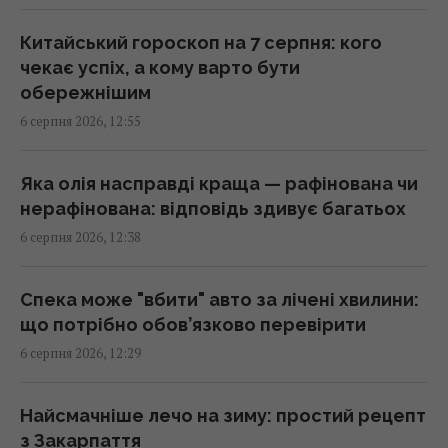
12:57 четвер, 06 серпня 2026
Китайський гороскоп на 7 серпня: кого
чекає успіх, а кому варто бути
Маскують під роботу, шлюб та лікування:
обережнішим
голова Нацполіції про нові схеми торгівлі
6 серпня 2026, 12:55
людьми
12:52 четвер, 06 серпня 2026
Яка олія насправді краща — рафінована чи
нерафінована: відповідь здивує багатьох
"Непомітні" російські диверсії: війна в
6 серпня 2026, 12:38
Європі вже триває
12:50 четвер, 06 серпня 2026
Спека може "вбити" авто за лічені хвилини:
що потрібно обов’язково перевірити
Запах, якого бояться миші: названо
6 серпня 2026, 12:29
простий спосіб відлякати гризунів
12:44 четвер, 06 серпня 2026
Найсмачніше лечо на зиму: простий рецепт
з Закарпаття