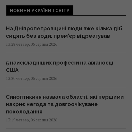
НОВИНИ УКРАЇНИ І СВІТУ
На Дніпропетровщині люди вже кілька діб
сидять без води: прем’єр відреагував
13:28 четвер, 06 серпня 2026
5 найскладніших професій на авіаносці
США
13:20 четвер, 06 серпня 2026
Синоптикиня назвала області, які першими
накриє негода та довгоочікуване
похолодання
13:19 четвер, 06 серпня 2026