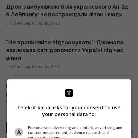
Дрон з вибухівкою біля українського Ан-24
в Лейпцигу: чи постраждали літак і люди
13:13 четвер, 06 серпня 2026
"Не припиняйте підтримувати": Джамала
закликала світ допомогти Україні під час
війни
13:07 четвер, 06 серпня 2026
Контролюючи судові інституції, активісти
розбудовують власну систему впливу й
стають окремою гілкою влади, – нардеп
telekritika.ua asks for your consent to use
Власенко
your personal data to:
13:03 четвер, 06 серпня 2026
ОСТАННІ НОВИНИ
Personalised advertising and content, advertising and
content measurement, audience research and
Скільки кавуна можна з’їсти за день:
services development