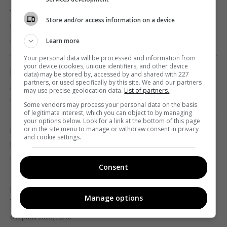
дієтологи назвали безпечну норму
У Кремлі вигадали нову причину для ударів
Store and/or access information on a device
13:02 четвер, 06 серпня 2026
по Україні – цинічна заява
6 серпня 2026, 13:23
Learn more
Судноплавство через Баб-ель-Мандебську
Your personal data will be processed and information from
your device (cookies, unique identifiers, and other device
протоку майже повністю зупинилося, –
Гайтана опублікувала рідкісний знімок із
data) may be stored by, accessed by and shared with 227
Reuters
partners, or used specifically by this site. We and our partners
донькою біля моря
may use precise geolocation data.
List of partners.
13:02 четвер, 06 серпня 2026
6 серпня 2026, 13:17
Some vendors may process your personal data on the basis
of legitimate interest, which you can object to by managing
your options below. Look for a link at the bottom of this page
Starlink Маска підкорює авіацію: названо
or in the site menu to manage or withdraw consent in privacy
Морква більше не буде гіркою: що
and cookie settings.
авіакомпанії, які мають супутниковий Wi-Fi
потрібно зробити ще до збору врожаю
на борту
6 серпня 2026, 13:09
Consent
12:57 четвер, 06 серпня 2026
Похолодання і сильні дощі накривають
Manage options
Не завжди про ввічливість: ось що
Україну: коли спека відступить всюди
приховують люди, які дякують за кожну
6 серпня 2026, 12:58
дрібницю