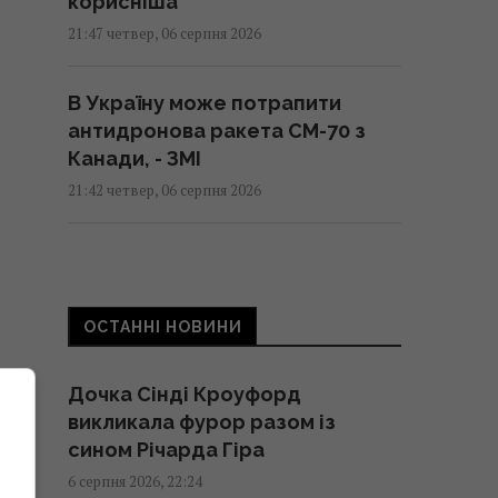
корисніша
21:47 четвер, 06 серпня 2026
В Україну може потрапити
антидронова ракета CM-70 з
Канади, - ЗМІ
21:42 четвер, 06 серпня 2026
Чим Україна може знищувати
"Іскандери": експерти назвали
єдиний реальний варіант
ОСТАННІ НОВИНИ
21:24 четвер, 06 серпня 2026
Дочка Сінді Кроуфорд
Частина ракети SpaceX
викликала фурор разом із
розбилася об Місяць: вчені
сином Річарда Гіра
розповіли про побачене в
6 серпня 2026, 22:24