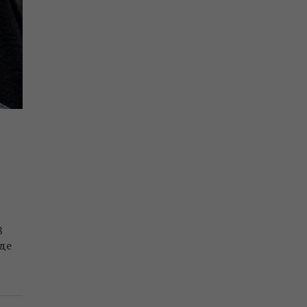
8
йде