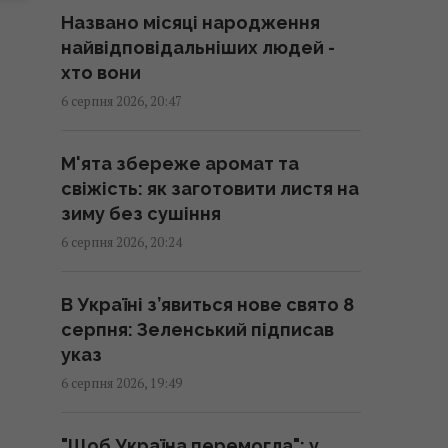
Названо місяці народження
Дістатися "нуля" стає майже
найвідповідальніших людей -
неможливим завданням, -
хто вони
Business Insider
6 серпня 2026, 20:47
20:18 четвер, 06 серпня 2026
М'ята збереже аромат та
Після скандалу у Федерації
свіжість: як заготовити листя на
футболу Інфантіно зберіг
зиму без сушіння
посаду, хоча Європа йому не
6 серпня 2026, 20:24
вірить
20:11 четвер, 06 серпня 2026
В Україні з’явиться нове свято 8
серпня: Зеленський підписав
Нікітюк з однорічним сином
указ
вирушила на відпочинок у гори
6 серпня 2026, 19:49
та нарвалася на хейт
19:57 четвер, 06 серпня 2026
"Щоб Україна перемогла": у