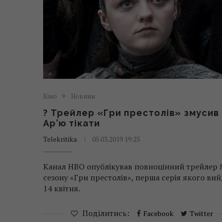
Кіно
Новини
? Трейлер «Гри престолів» змусив
Ар’ю тікати
Telekritika
05.03.2019 19:25
Канал HBO опублікував повноцінний трейлер 
сезону «Гри престолів», перша серія якого ви
14 квітня.
Поділитись:
Facebook
Twitter