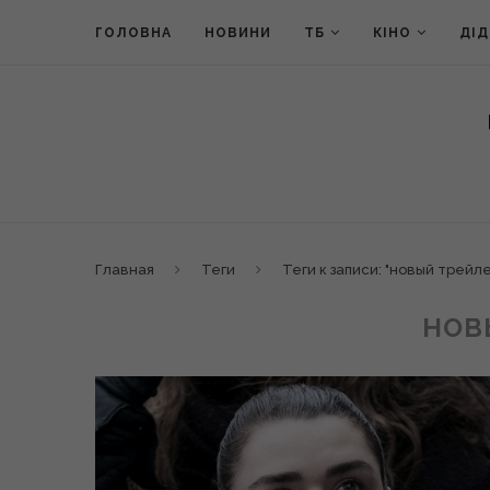
ГОЛОВНА
НОВИНИ
ТБ
КІНО
ДІ
Главная
Теги
Теги к записи: "новый трейл
НОВ