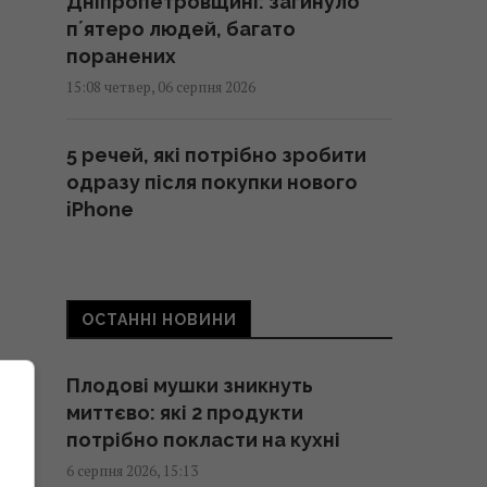
Дніпропетровщині: загинуло
пʼятеро людей, багато
поранених
15:08 четвер, 06 серпня 2026
5 речей, які потрібно зробити
одразу після покупки нового
iPhone
15:00 четвер, 06 серпня 2026
"Ми вперше готуємось до зими
ОСТАННІ НОВИНИ
так, як мали завжди", -
енергетичний експерт
Плодові мушки зникнуть
Олександр Харченко
миттєво: які 2 продукти
14:57 четвер, 06 серпня 2026
потрібно покласти на кухні
6 серпня 2026, 15:13