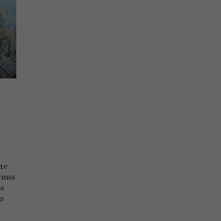
де
тина
ва
о