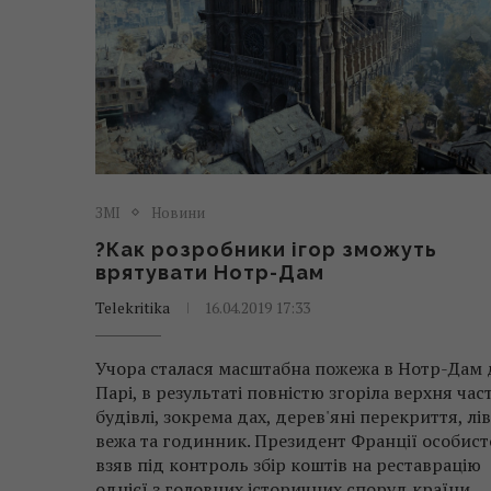
ЗМІ
Новини
?Как розробники ігор зможуть
врятувати Нотр-Дам
Telekritika
16.04.2019 17:33
Учора сталася масштабна пожежа в Нотр-Дам 
Парі, в результаті повністю згоріла верхня час
будівлі, зокрема дах, дерев'яні перекриття, лі
вежа та годинник. Президент Франції особист
взяв під контроль збір коштів на реставрацію
однієї з головних історичних споруд країни.