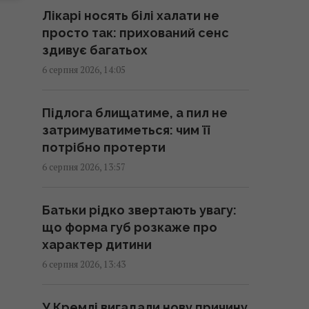
левам, хто на дорозі головний:
Лікарі носять білі халати не
кумедне відео
просто так: прихований сенс
14:33 четвер, 06 серпня 2026
здивує багатьох
6 серпня 2026, 14:05
За кілька годин загинуло понад
230 тисяч людей: історія цунамі
Підлога блищатиме, а пил не
в Таїланді
затримуватиметься: чим її
14:30 четвер, 06 серпня 2026
потрібно протерти
6 серпня 2026, 13:57
Через нічний обстріл РФ
Херсон поринув у блекаут
Батьки рідко звертають увагу:
14:27 четвер, 06 серпня 2026
що форма губ розкаже про
характер дитини
У Новій Зеландії застрелили
6 серпня 2026, 13:43
дикого кота, який роками
вбивав десятки рідкісних птахів
У Кремлі вигадали нову причину