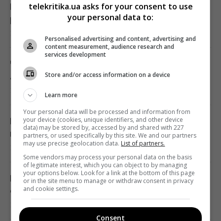
telekritika.ua asks for your consent to use
Козли-зрадники допомогли знищити своїх
your personal data to:
родичів на цілому архіпелазі
14:10 п'ятниця, 07 серпня 2026
Personalised advertising and content, advertising and
content measurement, audience research and
services development
Чоловік врятував спраглого лелеку під час
Store and/or access information on a device
40-градусної спеки: зворушливе відео
14:00 п'ятниця, 07 серпня 2026
Learn more
Your personal data will be processed and information from
your device (cookies, unique identifiers, and other device
Навіщо залишати серветку на підлозі:
data) may be stored by, accessed by and shared with 227
простий трюк для кухні
partners, or used specifically by this site. We and our partners
may use precise geolocation data.
List of partners.
13:54 п'ятниця, 07 серпня 2026
Some vendors may process your personal data on the basis
of legitimate interest, which you can object to by managing
your options below. Look for a link at the bottom of this page
В Україні стрімко дорожчає оренда: Київ
or in the site menu to manage or withdraw consent in privacy
and cookie settings.
серед лідерів
13:51 п'ятниця, 07 серпня 2026
Consent