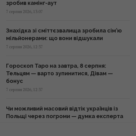
зробив камінг-аут
13:15 п'ятниця, 07 серпня 2026
7 серпня 2026, 13:07
США та Україна спільно працюють над
Знахідка зі сміттєзвалища зробила сім’ю
оновленням ракет для ППО С-300, –
мільйонерами: що вони відшукали
експолковник Штатів
7 серпня 2026, 12:37
13:13 п'ятниця, 07 серпня 2026
Гороскоп Таро на завтра, 8 серпня:
Українці висловили думку, коли закінчиться
Тельцям — варто зупинитися, Дівам —
війна, - результати опитування
бонус
13:06 п'ятниця, 07 серпня 2026
7 серпня 2026, 12:37
РФ нарощує випуск "Іскандерів": експерт
Чи можливий масовий відтік українців із
пояснив, чому Україні важко з цим
Польщі через погроми — думка експерта
боротися
7 серпня 2026, 12:22
13:04 п'ятниця, 07 серпня 2026