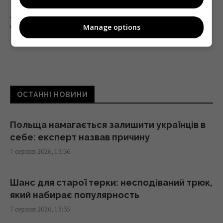
Люди постійно перебивають інших не
через грубість: причини набагато глибші
Manage options
13:31 п'ятниця, 07 серпня 2026
Не Galaxy і не Pixel: експерти назвали
найнадійніший смартфон 2026 року
ОСТАННІ НОВИНИ
13:30 п'ятниця, 07 серпня 2026
Польща намагається залишити українців в
Згідно з фен-шуй, ці помилки в спальні
себе: експерт назвав причину
заважають відпочинку: як покращити сон
7 серпня 2026, 13:36
13:30 п'ятниця, 07 серпня 2026
Шанс для старої терки: несподіваний трюк,
Що означає білий наліт на сливах:
який набирає популярность
експерти пояснили, для чого він потрібен
7 серпня 2026, 13:35
13:21 п'ятниця, 07 серпня 2026