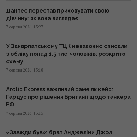
Дантес перестав приховувати свою
Безкоштовно без черг: у яких аеропортах
дівчину: як вона виглядає
Європи можна швидше пройти контроль
7 серпня 2026, 13:27
13:21 п'ятниця, 07 серпня 2026
У Закарпатському ТЦК незаконно списали
Зірка "Одіссеї" Деймон з'явився на публіці
з обліку понад 1,5 тис. чоловіків: розкрито
зі своїми доньками-красунями (фото)
схему
13:19 п'ятниця, 07 серпня 2026
7 серпня 2026, 13:18
В Україні випустять пам’ятну монету на
Arctic Express важливий саме як кейс:
честь Іоанна Павла II
Гардус про рішення Британії щодо танкера
13:15 п'ятниця, 07 серпня 2026
РФ
7 серпня 2026, 13:15
Не те що кондиціонер – навіть вентилятор
не потрібен: турецький лайфхак, як
«Завжди був»: брат Анджеліни Джолі
охолодити дім