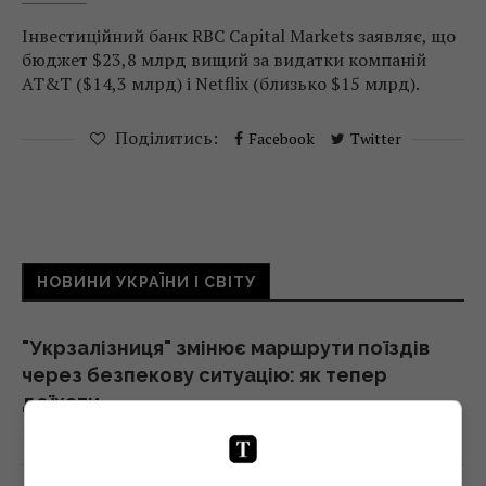
Інвестиційний банк RBC Capital Markets заявляє, що
бюджет $23,8 млрд вищий за видатки компаній
AT&T ($14,3 млрд) і Netflix (близько $15 млрд).
Поділитись:
Facebook
Twitter
НОВИНИ УКРАЇНИ І СВІТУ
"Укрзалізниця" змінює маршрути поїздів
через безпекову ситуацію: як тепер
доїхати
14:14 п'ятниця, 07 серпня 2026