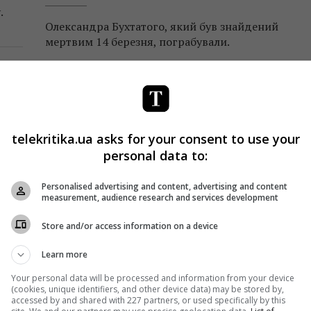
.
Олександра Бухтатого, який був знайдений
мертвим 14 березня, пограбували.
Поділитись:
Facebook
Twitter
telekritika.ua asks for your consent to use your
personal data to:
Personalised advertising and content, advertising and content
measurement, audience research and services development
Store and/or access information on a device
Learn more
Your personal data will be processed and information from your device
(cookies, unique identifiers, and other device data) may be stored by,
accessed by and shared with 227 partners, or used specifically by this