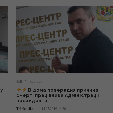
ЗМІ
Новини
ру
Відома попередня причина
смерті працівника Адміністрації
президента
Telekritika
14.03.2019 16:20