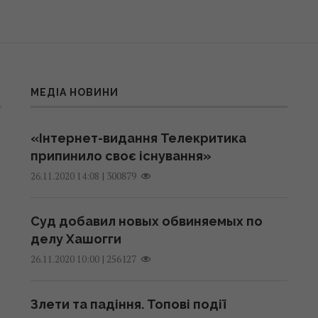
МЕДІА НОВИНИ
«Інтернет-видання Телекритика
припинило своє існування»
|
300879
26.11.2020 14:08
Суд добавил новых обвиняемых по
делу Хашогги
|
256127
26.11.2020 10:00
Злети та падіння. Топові події