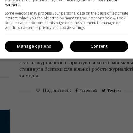
site. We and our partners may use precise geolocation data.
List of
partners.
ЗМІ
Новини
Some vendors may process your personal data on the basis of legitimate
? МФЖ і НСЖУ вимагають від уряду
interest, which you can object to by managing your options below. Look
for a link at the bottom of this page or in the site menu to manage or
стандартів безпеки праці журналісті
withdraw consent in privacy and cookie settings.
Telekritika
29.01.2019 10:51
Manage options
Consent
Міжнародна федерація журналістів вимагає від
ра
уряду України забезпечити правосуддя у справа
атак на журналістів і гарантувати хоча б мінімаль
стандарти безпеки для вільної роботи журналіст
та медіа.
Поділитись:
Facebook
Twitter