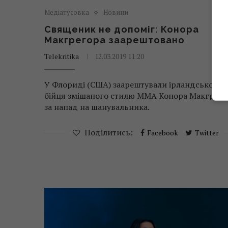
Медіатусовка
Новини
Священик не допоміг: Конора
Макгрегора заарештовано
Telekritika
12.03.2019 11:20
У Флориді (США) заарештували ірландського
бійця змішаного стилю MMA Конора Макгрего
за напад на шанувальника.
Поділитись:
Facebook
Twitter