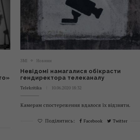
ЗМІ
Новини
Невідомі намагалися обікрасти
то»
гендиректора телеканалу
Telekritika
10.06.2020 18:32
Камерам спостереження вдалося їх відзняти.
Поділитись:
Facebook
Twitter