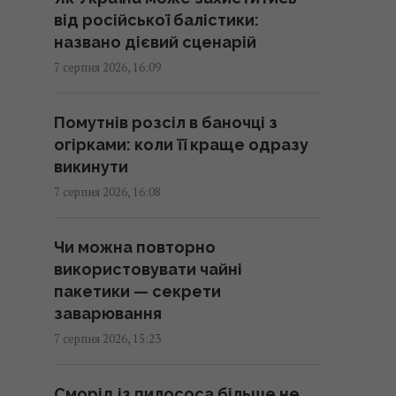
від російської балістики:
Без перегляду прайс-кепів
названо дієвий сценарій
Україні буде складніше
7 серпня 2026, 16:09
імпортувати електроенергію
взимку, – Центр Разумкова
Помутнів розсіл в баночці з
16:04 п'ятниця, 07 серпня 2026
огірками: коли її краще одразу
викинути
Нацбанк посилив гривню до
7 серпня 2026, 16:08
євро: офіційний курс валют на
понеділок
Чи можна повторно
15:56 п'ятниця, 07 серпня 2026
використовувати чайні
пакетики — секрети
Кіборга Оловаренка шостий рік
заварювання
судять через конфлікт з
7 серпня 2026, 15:23
агітаторами Шарія, – Аронець
15:51 п'ятниця, 07 серпня 2026
Сморід із пилососа більше не