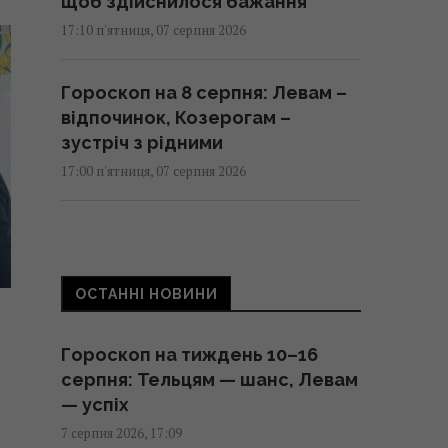
щоб здійснилося бажання
17:10 п'ятниця, 07 серпня 2026
Гороскоп на 8 серпня: Левам –
відпочинок, Козерогам –
зустріч з рідними
17:00 п'ятниця, 07 серпня 2026
Як модернізація С-300
перетворює їх на український
аналог Patriot: аналітики
ОСТАННІ НОВИНИ
розповіли
16:49 п'ятниця, 07 серпня 2026
Гороскоп на тиждень 10–16
серпня: Тельцям — шанс, Левам
Росія вдарила по футбольному
— успіх
стадіону "Чорноморець" в
7 серпня 2026, 17:09