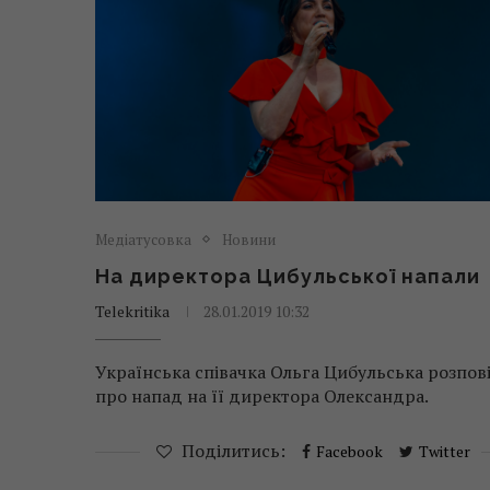
Медіатусовка
Новини
На директора Цибульської напали
Telekritika
28.01.2019 10:32
Українська співачка Ольга Цибульська розпов
про напад на її директора Олександра.
Поділитись:
Facebook
Twitter