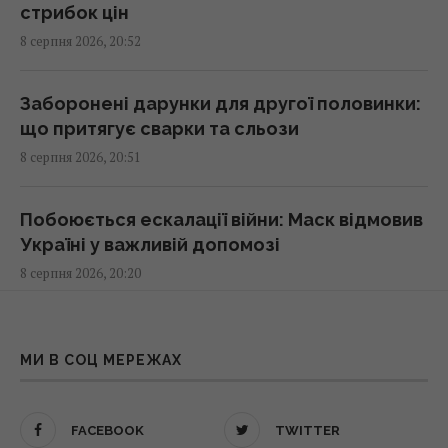
стрибок цін
Patriot: Зеленський сказав, від чого
8 серпня 2026, 20:52
залежать строки
21:04 субота, 08 серпня 2026
Заборонені дарунки для другої половинки:
що притягує сварки та сльози
Прихована мобілізація й маніпуляції:
8 серпня 2026, 20:51
Зеленський розкрив подальші плани Путіна
20:50 субота, 08 серпня 2026
Побоюється ескалації війни: Маск відмовив
Україні у важливій допомозі
Астролог Влад Росс здивував новим
8 серпня 2026, 20:20
прогнозом щодо завершення війни в
Україні
20:33 субота, 08 серпня 2026
Не лише по батькові: як в Україні давали
прізвища позашлюбним дітям
МИ В СОЦ МЕРЕЖАХ
8 серпня 2026, 20:13
Україна купила у Туреччини партію ракет
ATACMS і гусеничні версії "Хаймарсів"
FACEBOOK
TWITTER