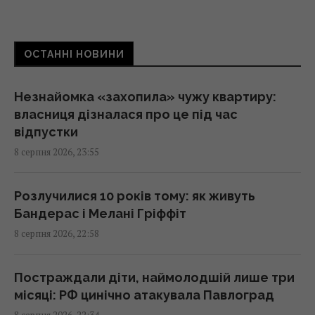
22:39 субота, 08 серпня 2026
ОСТАННІ НОВИНИ
У Балтійському морі швидко поширюється
чужорідний "морський канібал"
22:25 субота, 08 серпня 2026
Незнайомка «захопила» чужу квартиру:
власниця дізналася про це під час
відпустки
Як визначити бездушну людину: психологи
8 серпня 2026, 23:55
8 фраз, що видають соціопата
22:19 субота, 08 серпня 2026
Розлучилися 10 років тому: як живуть
Бандерас і Мелані Гріффіт
ЗСУ знищили комплекс РЕБ, призначений
8 серпня 2026, 22:58
для придушення Starlink, - OSINT
22:16 субота, 08 серпня 2026
Постраждали діти, наймолодшій лише три
місяці: РФ цинічно атакувала Павлоград
Відомий американський актор звернувся