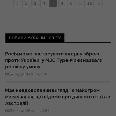
4
…
1
2
3
5
6
12
НОВИНИ УКРАЇНИ І СВІТУ
Росія може застосувати ядерну зброю
проти України: у МЗС Туреччини назвали
реальну умову
00:37 неділя, 09 серпня 2026
Має невдоволений вигляд і є майстром
маскування: що відомо про дивного птаха з
Австралії
00:30 неділя, 09 серпня 2026