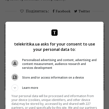
Поділитись:
Facebook
Twitter
telekritika.ua asks for your consent to use
your personal data to:
Personalised advertising and content, advertising and
content measurement, audience research and
services development
Store and/or access information on a device
Learn more
Your personal data will be processed and information from
Новини
ТБ
your device (cookies, unique identifiers, and other device
data) may be stored by, accessed by and shared with 227
Нацрада перевірить супутниковий
partners, or used specifically by this site. We and our partners