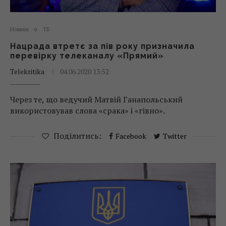
Новини
ТБ
Нацрада втретє за пів року призначила
перевірку телеканалу «Прямий»
Telekritika
04.06.2020 13:52
Через те, що ведучий Матвій Ганапольський
використовував слова «срака» і «гівно».
Поділитись:
Facebook
Twitter