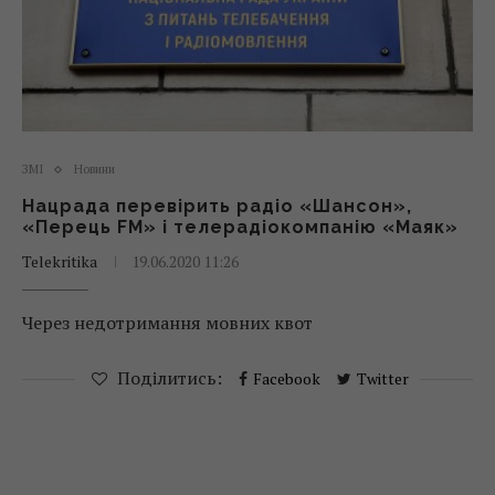
ЗМІ
Новини
Нацрада перевірить радіо «Шансон»,
«Перець FM» і телерадіокомпанію «Маяк»
Telekritika
19.06.2020 11:26
Через недотримання мовних квот
Поділитись:
Facebook
Twitter