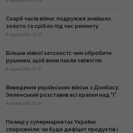
8 серпня 2026, 22:34
до Путіна на тлі ударів по Україні
21:43 субота, 08 серпня 2026
Скарб часів війни: подружжя знайшло
золото та срібло під час ремонту
У СРСР створили систему "судного дня",
8 серпня 2026, 22:33
яка досі може знищити людство
21:18 субота, 08 серпня 2026
Більше ніякої затхлості: чим обробити
рушники, щоб вони пахли свіжістю
"Це дуже боляче": син Байдена розповів
8 серпня 2026, 21:47
про стан здоров’я свого батька
21:15 субота, 08 серпня 2026
Виведення українських військ з Донбасу:
Зеленський розставив всі крапки над "і"
Путін стягнув у Москву ППО з усієї Росії, але
8 серпня 2026, 21:31
збитки все одно шалені, - Зеленський
21:04 субота, 08 серпня 2026
Полиці у супермаркетах України
спорожніли: чи буде дефіцит продуктів і
Коли Україна почне виробництво ракет до