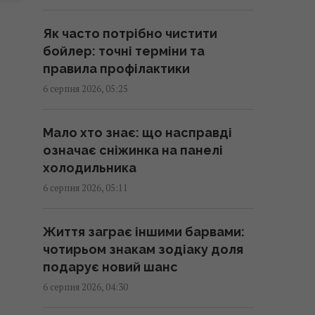
07:26 четвер, 06 серпня 2026
Як часто потрібно чистити
Гороскоп на 6 серпня за
бойлер: точні терміни та
картами Таро: Терези - вдача,
правила профілактики
Тельцям - швидкі рішення
6 серпня 2026, 05:25
07:20 четвер, 06 серпня 2026
Мало хто знає: що насправді
Гороскоп на 6 серпня:
означає сніжинка на панелі
Стрільцям – сповільнитися,
холодильника
Скорпіонам – перенапруження
6 серпня 2026, 05:11
07:10 четвер, 06 серпня 2026
Життя заграє іншими барвами:
Магнітні бурі 6–8 серпня: коли
чотирьом знакам зодіаку доля
очікувати нового удару (графік)
подарує новий шанс
07:10 четвер, 06 серпня 2026
6 серпня 2026, 04:30