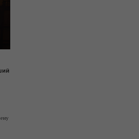
ший
нену