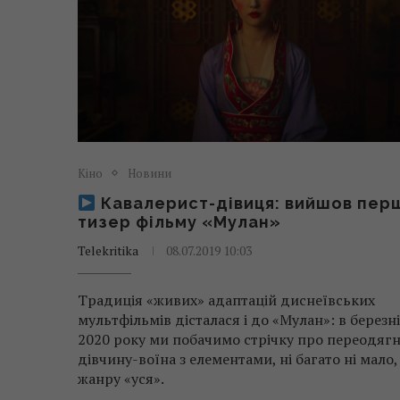
Кіно
Новини
Кавалерист-дівиця: вийшов пер
тизер фільму «Мулан»
Telekritika
08.07.2019 10:03
Традиція «живих» адаптацій диснеївських
мультфільмів дісталася і до «Мулан»: в березні
2020 року ми побачимо стрічку про переодяг
дівчину-воїна з елементами, ні багато ні мало,
жанру «уся».