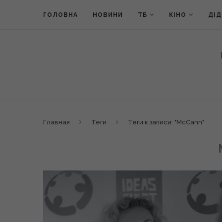
ГОЛОВНА
НОВИНИ
ТБ
КІНО
ДІ
Главная
Теги
Теги к записи: "McCann"