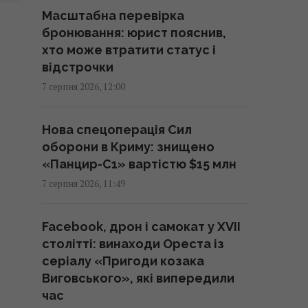
12:02 п'ятниця, 07 серпня 2026
Масштабна перевірка
бронювання: юрист пояснив,
Після аномальної спеки: які
хто може втратити статус і
сюрпризи готує погода на
відстрочки
вихідних
7 серпня 2026, 12:00
12:00 п'ятниця, 07 серпня 2026
Нова спецоперація Сил
Психологічні пастки та трюки
оборони в Криму: знищено
супермаркетів: як нас
«Панцир-С1» вартістю $15 млн
змушують платити більше
7 серпня 2026, 11:49
11:58 п'ятниця, 07 серпня 2026
Facebook, дрон і самокат у XVII
79-річна Ротару вперше за
столітті: винаходи Ореста із
довгий час показала, який
серіалу «Пригоди козака
вигляд має зараз
Виговського», які випередили
11:50 п'ятниця, 07 серпня 2026
час