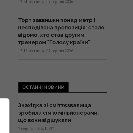
12:31 п'ятниця, 07 серпня 2026
Торт заввишки понад метр і
несподівана пропозиція: стало
відомо, хто став другим
тренером "Голосу країни"
12:18 п'ятниця, 07 серпня 2026
Google видалить одну з
найкорисніших функцій Gmail:
що зміниться у 2027 році
ОСТАННІ НОВИНИ
12:15 п'ятниця, 07 серпня 2026
Знахідка зі сміттєзвалища
Росія почала використовувати
зробила сім’ю мільйонерами:
збільшену версію "Гербери", -
що вони відшукали
Флеш
7 серпня 2026, 12:37