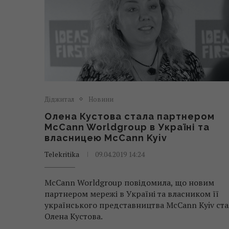
Діджитал
Новини
Олена Кустова стала партнером
McCann Worldgroup в Україні та
власницею McCann Kyiv
Telekritika
09.04.2019 14:24
McCann Worldgroup повідомила, що новим
партнером мережі в Україні та власником її
українського представництва McCann Kyiv ста
Олена Кустова.