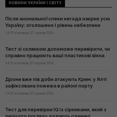
НОВИНИ УКРАЇНИ І СВІТУ
Після аномальної спеки негода накриє усю
Україну: оголошено І рівень небезпеки
14:29 п'ятниця, 07 серпня 2026
Тест зі склянкою допоможе перевірити, чи
справно працюють ваші пластикові вікна
14:25 п'ятниця, 07 серпня 2026
Дрони вже пів доби атакують Крим: у Ялті
зафіксована пожежа в районі порту
14:25 п'ятниця, 07 серпня 2026
Тест для перевірки IQ із сірниками, який з
першого погляду долають одиниці