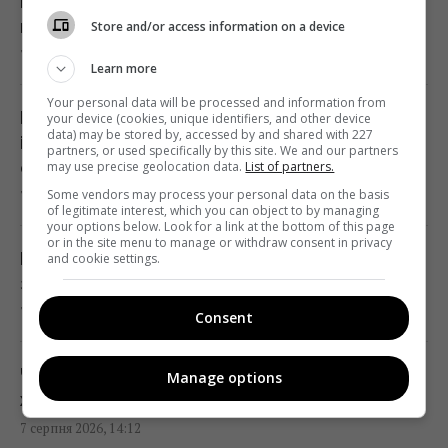
Працівники пошти вигнали собаку на 37-
родичів на цілому архіпелазі
градусну спеку: у компанії відреагували
Store and/or access information on a device
14:10 п'ятниця, 07 серпня 2026
7 серпня 2026, 14:42
Learn more
Чоловік врятував спраглого лелеку під час
Your personal data will be processed and information from
Вікторія Бекхем продемонструвала
your device (cookies, unique identifiers, and other device
40-градусної спеки: зворушливе відео
data) may be stored by, accessed by and shared with 227
ідеальну фігуру після драматичної події з
partners, or used specifically by this site. We and our partners
14:00 п'ятниця, 07 серпня 2026
сином
may use precise geolocation data.
List of partners.
Some vendors may process your personal data on the basis
7 серпня 2026, 14:35
of legitimate interest, which you can object to by managing
Навіщо залишати серветку на підлозі:
your options below. Look for a link at the bottom of this page
or in the site menu to manage or withdraw consent in privacy
простий трюк для кухні
Під час ремонту в будинку 1916 року
and cookie settings.
13:54 п'ятниця, 07 серпня 2026
знайшли щось незвичайне: що сховали
7 серпня 2026, 14:17
Consent
В Україні стрімко дорожчає оренда: Київ
серед лідерів
Чому 8 серпня не можна скаржитися на
Manage options
13:51 п'ятниця, 07 серпня 2026
життя: яке церковне свято
7 серпня 2026, 14:12