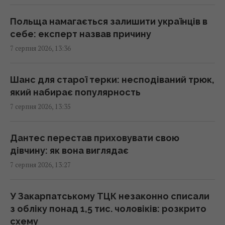
Люди постійно перебивають інших не
через грубість: причини набагато глибші
Польща намагається залишити українців в
13:31 п'ятниця, 07 серпня 2026
себе: експерт назвав причину
7 серпня 2026, 13:36
Не Galaxy і не Pixel: експерти назвали
найнадійніший смартфон 2026 року
Шанс для старої терки: несподіваний трюк,
13:30 п'ятниця, 07 серпня 2026
який набирає популярность
7 серпня 2026, 13:35
Згідно з фен-шуй, ці помилки в спальні
заважають відпочинку: як покращити сон
Дантес перестав приховувати свою
13:30 п'ятниця, 07 серпня 2026
дівчину: як вона виглядає
7 серпня 2026, 13:27
Що означає білий наліт на сливах:
експерти пояснили, для чого він потрібен
У Закарпатському ТЦК незаконно списали
13:21 п'ятниця, 07 серпня 2026
з обліку понад 1,5 тис. чоловіків: розкрито
схему