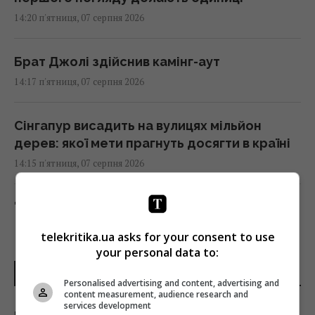
14:20 п'ятниця, 07 серпня 2026
Брат Джолі здійснив камінг-аут
14:17 п'ятниця, 07 серпня 2026
Сінгапур висадить на вулицях мільйон
дерев: якої мети прагнуть досягти в країні
14:15 п'ятниця, 07 серпня 2026
"Укрзалізниця" змінює маршрути поїздів
через безпекову ситуацію: як тепер
telekritika.ua asks for your consent to use
доїхати
your personal data to:
14:14 п'ятниця, 07 серпня 2026
ОСТАННІ НОВИНИ
Personalised advertising and content, advertising and
content measurement, audience research and
Козли-зрадники допомогли знищити своїх
services development