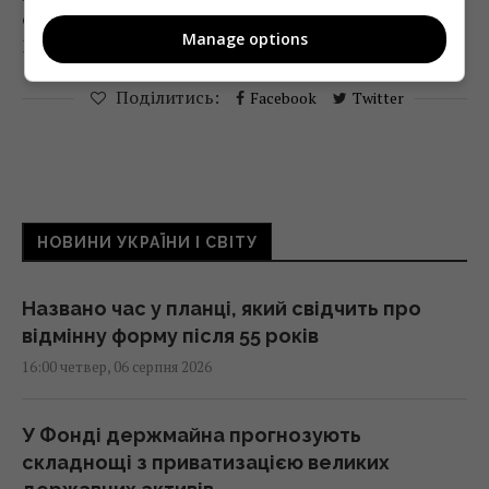
створив і адміністрував 56 піратських інтернет-
Manage options
ресурсів.
Поділитись:
Facebook
Twitter
НОВИНИ УКРАЇНИ І СВІТУ
Названо час у планці, який свідчить про
відмінну форму після 55 років
16:00 четвер, 06 серпня 2026
У Фонді держмайна прогнозують
складнощі з приватизацією великих