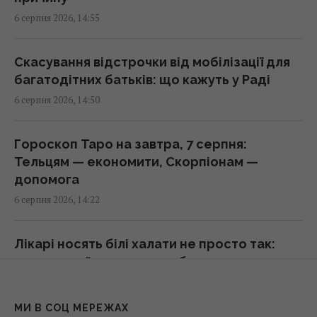
Ремонт замість заміни: нові підходи до
6 серпня 2026, 14:55
відновлення алюмінієвих кузовів
15:25 четвер, 06 серпня 2026
Скасування відстрочки від мобілізації для
багатодітних батьків: що кажуть у Раді
Росія терміново шукає заміну своїм
6 серпня 2026, 14:50
"Іскандерам": експерт вказав причину
15:22 четвер, 06 серпня 2026
Гороскоп Таро на завтра, 7 серпня:
Тельцям — економити, Скорпіонам —
Apple готує революцію: AirPods із
допомога
камерами можуть з’явитися вже цієї осені
6 серпня 2026, 14:22
15:15 четвер, 06 серпня 2026
Лікарі носять білі халати не просто так:
Не щороку: експерти назвали ідеальний
прихований сенс здивує багатьох
термін для заміни смартфона
6 серпня 2026, 14:05
15:14 четвер, 06 серпня 2026
МИ В СОЦ МЕРЕЖАХ