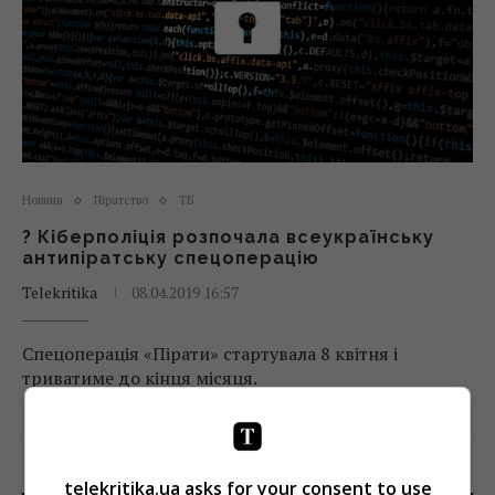
Новини
Піратство
ТБ
? Кіберполіція розпочала всеукраїнську
антипіратську спецоперацію
Telekritika
08.04.2019 16:57
Спецоперація «Пірати» стартувала 8 квітня і
триватиме до кінця місяця.
Поділитись:
Facebook
Twitter
telekritika.ua asks for your consent to use