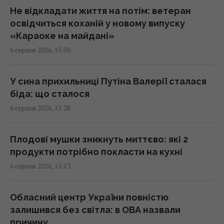
15:34 четвер, 06 серпня 2026
Не відкладати життя на потім: ветеран
освідчиться коханій у новому випуску
«Караоке на майдані»
Переказ грошей на картку стає викликом:
6 серпня 2026, 15:50
які незвичні новації вводять банки
15:34 четвер, 06 серпня 2026
У сина прихильниці Путіна Валерії сталася
біда: що сталося
Росія може використати українські БпЛА
6 серпня 2026, 15:28
для атак на цілі в Балтії, - литовська
розвідка
15:33 четвер, 06 серпня 2026
Плодові мушки зникнуть миттєво: які 2
продукти потрібно покласти на кухні
6 серпня 2026, 15:13
Чому ми часто прокидаємося саме о 3-й
годині ночі: пояснення вчених
15:30 четвер, 06 серпня 2026
Обласний центр України повністю
залишився без світла: в ОВА назвали
причину