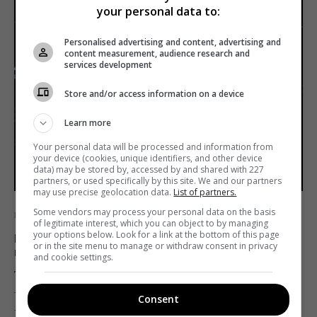
your personal data to:
Personalised advertising and content, advertising and
content measurement, audience research and
services development
Store and/or access information on a device
Learn more
Your personal data will be processed and information from
your device (cookies, unique identifiers, and other device
data) may be stored by, accessed by and shared with 227
partners, or used specifically by this site. We and our partners
may use precise geolocation data.
List of partners.
Some vendors may process your personal data on the basis
Новини
Піратство
ТБ
of legitimate interest, which you can object to by managing
your options below. Look for a link at the bottom of this page
Кіберполіція викрила «адміна» 56
or in the site menu to manage or withdraw consent in privacy
піратських сайтів
and cookie settings.
Telekritika
04.02.2019 10:34
Consent
Кіберполіції викрила чоловіка, який самостійно