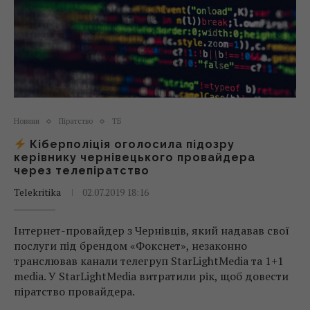
Новини
Піратство
ТБ
Кіберполіція оголосила підозру
керівнику чернівецького провайдера
через телепіратство
Telekritika
02.07.2019 18:16
Інтернет-провайдер з Чернівців, який надавав свої
послуги під брендом «Фокснет», незаконно
транслював канали телегруп StarLightMedia та 1+1
media. У StarLightMedia витратили рік, щоб довести
піратство провайдера.