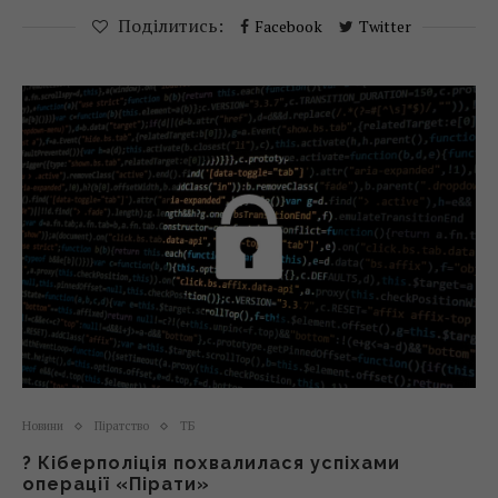
Поділитись:
Facebook
Twitter
Новини
Піратство
ТБ
? Кіберполіція похвалилася успіхами
операції «Пірати»