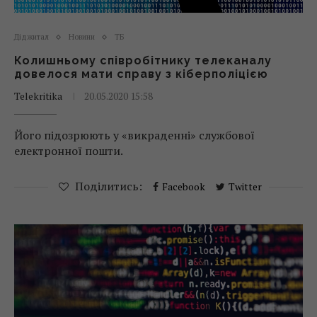
Діджитал
Новини
ТБ
Колишньому співробітнику телеканалу
довелося мати справу з кіберполіцією
Telekritika
20.05.2020 15:58
Його підозрюють у «викраденні» службової
електронної пошти.
Поділитись:
Facebook
Twitter