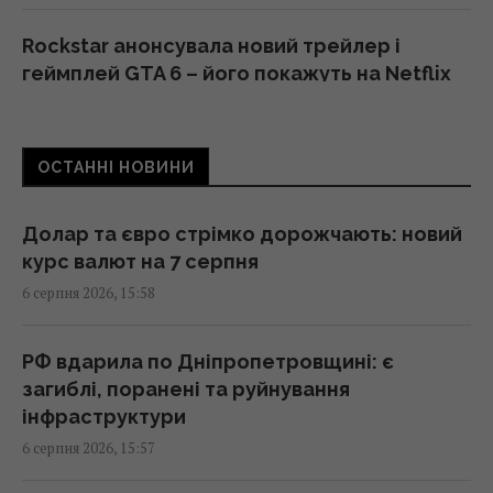
Rockstar анонсувала новий трейлер і
геймплей GTA 6 – його покажуть на Netflix
15:40 четвер, 06 серпня 2026
ОСТАННІ НОВИНИ
В Румунії вже знають, куди РФ вдарить
наступного разу, - ЗМІ
15:40 четвер, 06 серпня 2026
Долар та євро стрімко дорожчають: новий
курс валют на 7 серпня
6 серпня 2026, 15:58
П’ять знаків Зодіаку отримають знак долі:
число ангела 8/6 принесе їм удачу
15:40 четвер, 06 серпня 2026
РФ вдарила по Дніпропетровщині: є
загиблі, поранені та руйнування
інфраструктури
Українець у Німеччині шпигував за
6 серпня 2026, 15:57
оборонним підприємством, його
затримали