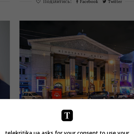
Поділитись:
Facebook
Twitter
Кіно
Новини
Існування культурного центру
«Кінотеатр Київ» опинилося під
питанням
telekritika.ua asks for your consent to use your