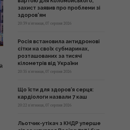
вартою для Коломойського,
захист заявив про проблеми зі
здоров'ям
20:39 п'ятниця, 07 серпня 2026
Росія встановила антидронові
сітки на своїх субмаринах,
розташованих за тисячі
кілометрів від України
ий
20:35 п'ятниця, 07 серпня 2026
Що їсти для здоров’я серця:
кардіологи назвали 7 каш
20:22 п'ятниця, 07 серпня 2026
Льотчик-утікач з КНДР уперше