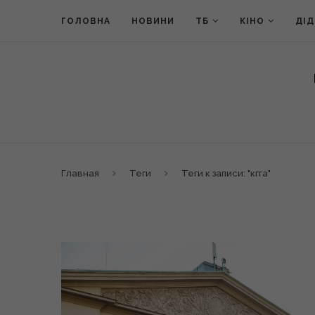
ГОЛОВНА
НОВИНИ
ТБ
КІНО
ДІ
Главная
Теги
Теги к записи: "кгга"