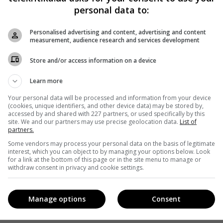
personal data to:
Telekritika
29.12.2018 11:44
Personalised advertising and content, advertising and content
4 січня 2019 роки спливе термін оренди
в у
measurement, audience research and services development
приміщення по вул. Велика Васильківська, і КМД
Store and/or access information on a device
не планує продовжувати договір з чинним
орендарем, ТОВ «Культурний центр "Кінотеатр
Learn more
Київ"».
Your personal data will be processed and information from your device
(cookies, unique identifiers, and other device data) may be stored by,
Поділитись:
Facebook
Twitter
accessed by and shared with 227 partners, or used specifically by this
site. We and our partners may use precise geolocation data.
List of
partners.
Some vendors may process your personal data on the basis of legitimate
interest, which you can object to by managing your options below. Look
for a link at the bottom of this page or in the site menu to manage or
withdraw consent in privacy and cookie settings.
Manage options
Consent