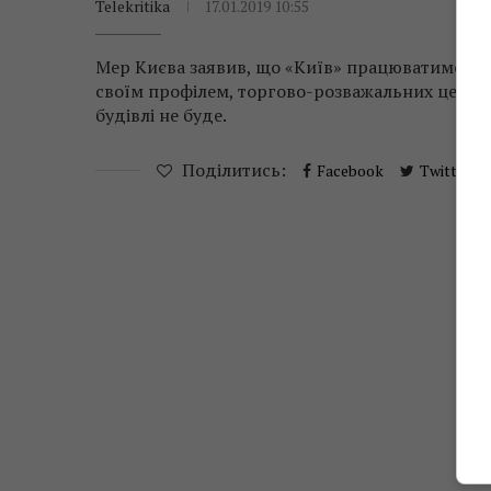
Telekritika
17.01.2019 10:55
Мер Києва заявив, що «Київ» працюватиме за
своїм профілем, торгово-розважальних центрі
будівлі не буде.
Поділитись:
Facebook
Twitter