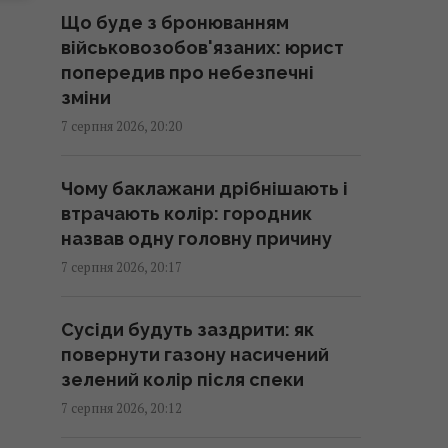
астероїдах може виявитися
Що буде з бронюванням
зовсім не платина
військовозобов'язаних: юрист
19:19 п'ятниця, 07 серпня 2026
попередив про небезпечні
зміни
До 10 годин спізнення: через
7 серпня 2026, 20:20
обстріли низка поїздів
курсують із затримками
Чому баклажани дрібнішають і
19:06 п'ятниця, 07 серпня 2026
втрачають колір: городник
назвав одну головну причину
Що дає сироватка з йодом для
7 серпня 2026, 20:17
помідорів: як правильно
поливати та обприскувати
Сусіди будуть заздрити: як
томати
повернути газону насичений
19:00 п'ятниця, 07 серпня 2026
зелений колір після спеки
7 серпня 2026, 20:12
Вперед у минуле: через війну