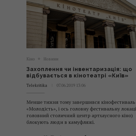
Кіно
Новини
Захоплення чи інвентаризація: що
відбувається в кінотеатрі «Київ»
Telekritika
07.06.2019 13:06
Менше тижня тому завершився кінофестиваль
«Молодість», і ось головну фестивальну локаці
головний столичний центр артхаусного кіно)
блокують люди в камуфляжі.