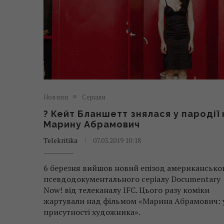
Новини
Серіали
? Кейт Бланшетт знялася у пародії 
Марину Абрамович
Telekritika
07.03.2019 10:18
6 березня вийшов новий епізод американсько
псевдодокументального серіалу Documentary
Now! від телеканалу IFC. Цього разу коміки
жартували над фільмом «Марина Абрамович: 
присутності художника».