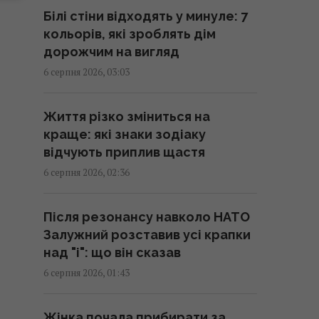
Білі стіни відходять у минуле: 7
Шестимісячним немовлятам
кольорів, які зроблять дім
показали павуків і квіти: реакція
дорожчим на вигляд
очей здивувала вчених
6 серпня 2026, 03:03
23:59 середа, 05 серпня 2026
Життя різко зміниться на
Новий рівень ескалації: The
краще: які знаки зодіаку
Guardian про вибухівку біля
відчують приплив щастя
українського літака в Лейпцигу
6 серпня 2026, 02:36
23:57 середа, 05 серпня 2026
Після резонансу навколо НАТО
Роналду похизувався у мережі
Залужний розставив усі крапки
колекцією ексклюзивних
над "і": що він сказав
суперкарів
6 серпня 2026, 01:43
23:41 середа, 05 серпня 2026
Жінка почала прибирати за