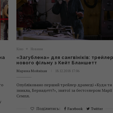
Кіно
Новини
на
«Загублена» для сангвініків: трейле
нового фільму з Кейт Бланшетт
Марина Мойніхан
18.12.2018 17:06
го
Опубліковано перший трейлер драмеді «Куди ти
зникла, Бернадетт?», знятої за бестселером Марії
Семпл.
у
Поділитись:
Facebook
Twitter