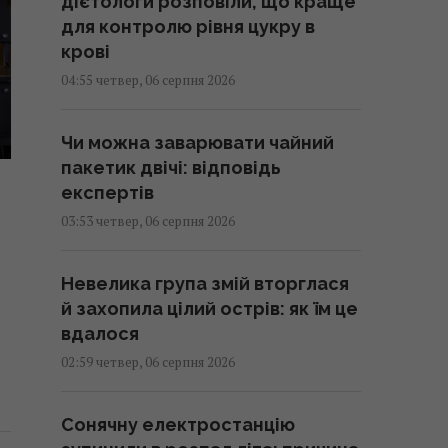
дієтологи розповіли, що краще
для контролю рівня цукру в
крові
04:55 четвер, 06 серпня 2026
Чи можна заварювати чайний
пакетик двічі: відповідь
експертів
03:53 четвер, 06 серпня 2026
р
Невелика група змій вторглася
й захопила цілий острів: як їм це
вдалося
02:59 четвер, 06 серпня 2026
Сонячну електростанцію