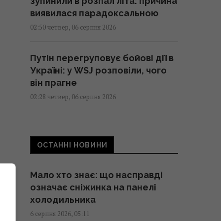
зупинили в розпал літа: причина
виявилася парадоксальною
02:50 четвер, 06 серпня 2026
Путін перегруповує бойові дії в
Україні: у WSJ розповіли, чого
він прагне
02:28 четвер, 06 серпня 2026
Подружжя придбало
недорогий будинок в Італії, але
ОСТАННІ НОВИНИ
незабаром виявився головний
підступ
Мало хто знає: що насправді
01:58 четвер, 06 серпня 2026
означає сніжинка на панелі
холодильника
Експерт оцінив можливсті
6 серпня 2026, 05:11