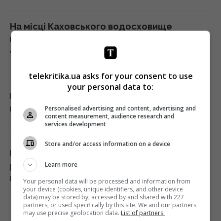
На місці Каховського водосховище
відбувається те, чого нема більше ніде в
світі, - вчені
18:55 неділя, 09 серпня 2026
telekritika.ua asks for your consent to use
your personal data to:
Відомий ведучий виїхав з України під час
війни: його змусили дати пояснення
Personalised advertising and content, advertising and
content measurement, audience research and
18:50 неділя, 09 серпня 2026
services development
Store and/or access information on a device
Куди з полиць магазинів зникла популярна
Learn more
риба івасі і чому українці її більше не
побачать
Your personal data will be processed and information from
your device (cookies, unique identifiers, and other device
18:35 неділя, 09 серпня 2026
data) may be stored by, accessed by and shared with 227
partners, or used specifically by this site. We and our partners
may use precise geolocation data.
List of partners.