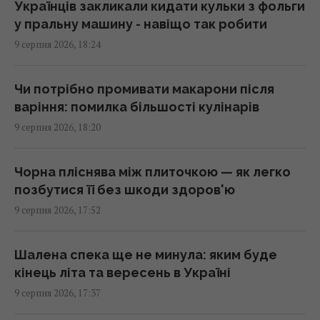
18:12 неділя, 09 серпня 2026
Українців закликали кидати кульки з фольги
у пральну машину - навіщо так робити
9 серпня 2026, 18:24
Гороскоп на 10 серпня за картами Таро:
Близнюкам – старі переконання, Дівам –
цілі
Чи потрібно промивати макарони після
18:00 неділя, 09 серпня 2026
варіння: помилка більшості кулінарів
9 серпня 2026, 18:20
У єгипетських гробницях знаходили мед
віком у тисячі років: чому він не псується
Чорна пліснява між плиточкою — як легко
17:34 неділя, 09 серпня 2026
позбутися її без шкоди здоров'ю
9 серпня 2026, 17:52
Україна з прохача допомоги
перетворилася на зразкового союзника
Шалена спека ще не минула: яким буде
США, - The Atlantic
кінець літа та вересень в Україні
17:31 неділя, 09 серпня 2026
9 серпня 2026, 17:37