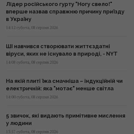
Лідер російського гурту "Ногу свело!"
вперше назвав справжню причину приїзду
в Україну
14:12 субота, 08 серпня 2026
ШІ навчився створювати життєздатні
віруси, яких не існувало в природі, - NYT
14:08 субота, 08 серпня 2026
На якій плиті їжа смачніша – індукційній чи
електричній: яка "мотає" менше світла
14:00 субота, 08 серпня 2026
5 звичок, які видають примітивне мислення
у людини
13:57 субота, 08 серпня 2026