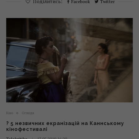
Поділитись:
Facebook
Twitter
Кіно
Огляди
? 5 незвичних екранізацій на Каннському
кінофестивалі
Telekritika
13.05.2019 16:29