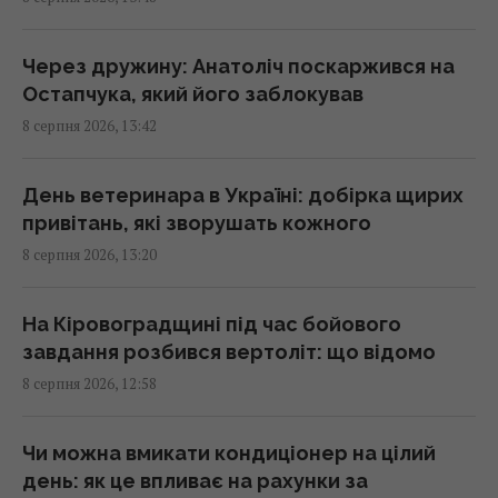
Хижняка: вечір Usyk 17 Promotions
ексклюзивно на Київстар ТБ
13:38 субота, 08 серпня 2026
Через дружину: Анатоліч поскаржився на
Остапчука, який його заблокував
8 серпня 2026, 13:42
На один знак Зодіаку ось-ось чекає
феєричний камбек після кількох років
випробувань
День ветеринара в Україні: добірка щирих
13:23 субота, 08 серпня 2026
привітань, які зворушать кожного
8 серпня 2026, 13:20
Армія США витратить $400 млн на лазерні
системи проти дронів
На Кіровоградщині під час бойового
13:13 субота, 08 серпня 2026
завдання розбився вертоліт: що відомо
8 серпня 2026, 12:58
Нові рішення Нацбанку дозволять бізнесу
залучати більше кредитів: Пишний розкрив
Чи можна вмикати кондиціонер на цілий
деталі
день: як це впливає на рахунки за