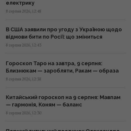
13:12 субота, 08 серпня 2026
електрику
8 серпня 2026, 12:48
Денисенко зізналася, чому насправді
поспішає вийти заміж
В США заявили про угоду з Україною щодо
13:06 субота, 08 серпня 2026
відмови бити по Росії: що зміниться
8 серпня 2026, 12:43
Обробка вхідних дверей оцтом: досвідчені
господині розповіли, для чого це потрібно
Гороскоп Таро на завтра, 9 серпня:
13:00 субота, 08 серпня 2026
Близнюкам — заробляти, Ракам — образа
8 серпня 2026, 12:38
Цінують за надійність та довговічність:
названо найпопулярнішого автовиробника
Китайський гороскоп на 9 серпня: Мавпам
у світі
— гармонія, Коням — баланс
12:51 субота, 08 серпня 2026
8 серпня 2026, 12:30
Ви неправильно заряджаєте смартфон: 6