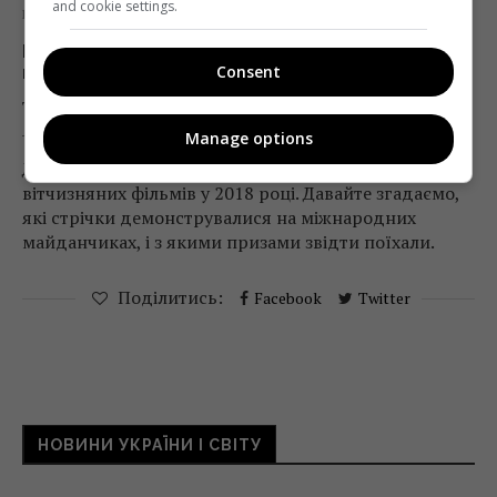
and cookie settings.
Кіно
Новини
Підсумки року: як українське кіно
Consent
підкорювало фестивалі
Telekritika
28.12.2018 14:21
Manage options
Держкіно відзвітувало про фестивальні успіхи
вітчизняних фільмів у 2018 році. Давайте згадаємо,
які стрічки демонструвалися на міжнародних
майданчиках, і з якими призами звідти поїхали.
Поділитись:
Facebook
Twitter
НОВИНИ УКРАЇНИ І СВІТУ