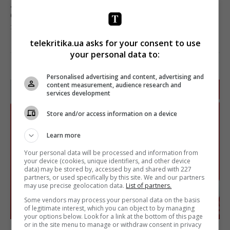
дебютував «Донбас» Сергія Лозниці, цього разу в ній
буде представлений фільм «Додому»
кримськотатарського режисера Нарімана Алієва.
telekritika.ua asks for your consent to use
Поділитись:
Facebook
Twitter
your personal data to:
Personalised advertising and content, advertising and
content measurement, audience research and
services development
Store and/or access information on a device
Learn more
Your personal data will be processed and information from
your device (cookies, unique identifiers, and other device
data) may be stored by, accessed by and shared with 227
partners, or used specifically by this site. We and our partners
may use precise geolocation data.
List of partners.
Some vendors may process your personal data on the basis
of legitimate interest, which you can object to by managing
your options below. Look for a link at the bottom of this page
or in the site menu to manage or withdraw consent in privacy