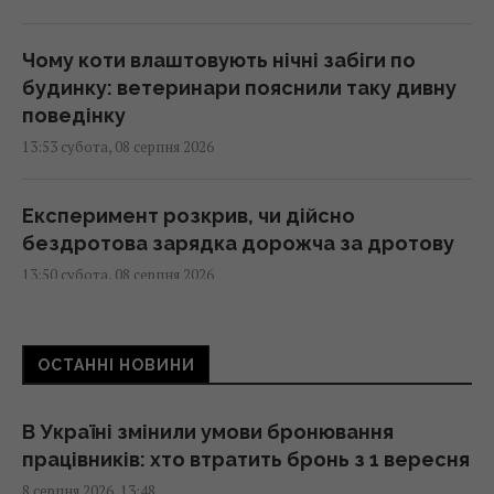
Чому коти влаштовують нічні забіги по
будинку: ветеринари пояснили таку дивну
поведінку
13:53 субота, 08 серпня 2026
Експеримент розкрив, чи дійсно
бездротова зарядка дорожча за дротову
13:50 субота, 08 серпня 2026
Імпорт скрапленого газу з Росії до ЄС різко
ОСТАННІ НОВИНИ
зріс: яка країна купила найбільше
13:44 субота, 08 серпня 2026
В Україні змінили умови бронювання
працівників: хто втратить бронь з 1 вересня
Перший титульний поєдинок Олександра
8 серпня 2026, 13:48