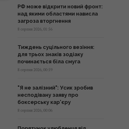
01:15 субота, 08 серпня 2026
РФ може відкрити новий фронт:
над якими областями нависла
Росія просуває іноземним
загроза вторгнення
замовникам нову ракету для
8 серпня 2026, 01:56
Су-57, - ЗМІ
00:32 субота, 08 серпня 2026
Тиждень суцільного везіння:
для трьох знаків зодіаку
Старий монітор ще рано
починається біла смуга
викидати: як використати його
8 серпня 2026, 00:59
повторно з користю
00:05 субота, 08 серпня 2026
"Я не залізний": Усик зробив
несподівану заяву про
Вчені знайшли молоток зі
боксерську кар'єру
слонової кістки віком 500 000
8 серпня 2026, 00:06
років: про що він свідчить
23:58 п'ятниця, 07 серпня 2026
Порятунок улюбленця від