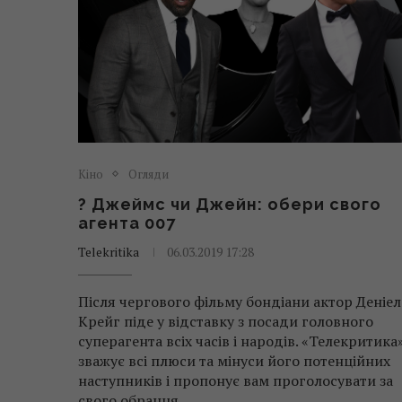
Кіно
Огляди
? Джеймс чи Джейн: обери свого
агента 007
Telekritika
06.03.2019 17:28
Після чергового фільму бондіани актор Деніел
Крейг піде у відставку з посади головного
суперагента всіх часів і народів. «Телекритика
зважує всі плюси та мінуси його потенційних
наступників і пропонує вам проголосувати за
свого обранця.