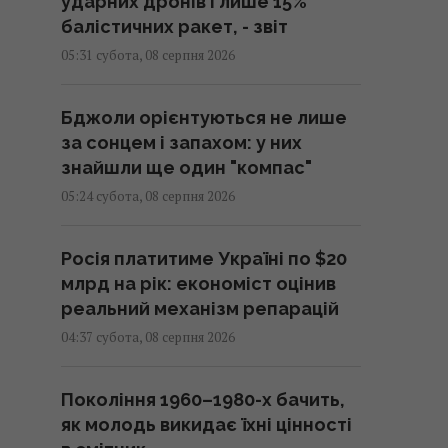
ударних дронів і лише 15%
балістичних ракет, - звіт
05:31 субота, 08 серпня 2026
Бджоли орієнтуються не лише
за сонцем і запахом: у них
знайшли ще один "компас"
05:24 субота, 08 серпня 2026
Росія платитиме Україні по $20
млрд на рік: економіст оцінив
реальний механізм репарацій
04:37 субота, 08 серпня 2026
Покоління 1960–1980-х бачить,
як молодь викидає їхні цінності