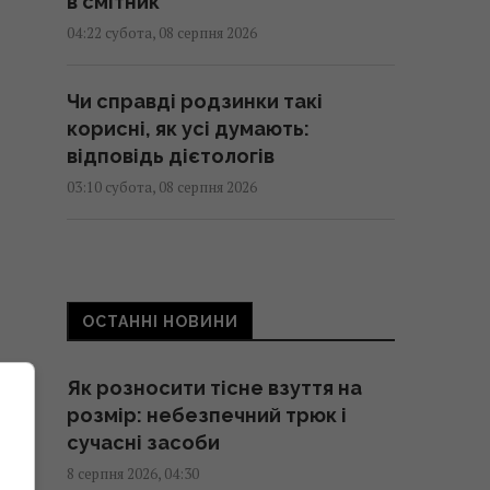
в смітник
04:22 субота, 08 серпня 2026
Чи справді родзинки такі
корисні, як усі думають:
відповідь дієтологів
03:10 субота, 08 серпня 2026
Трамп неохоче посилює тиск на
РФ, але законопроект Грема
змусить його вжити заходів, -
ОСТАННІ НОВИНИ
WSJ
02:56 субота, 08 серпня 2026
Як розносити тісне взуття на
розмір: небезпечний трюк і
Мелоні відреагувала на вимогу
сучасні засоби
Іспанії щодо прикордонних
8 серпня 2026, 04:30