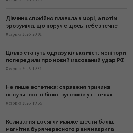
до 560 км/год
19:57 субота, 08 серпня 2026
Дівчина спокійно плавала в морі, а потім
зрозуміла, що поруч є щось небезпечне
Люди, які народилися в ці місяці,
8 серпня 2026, 20:01
найуспішніші
19:24 субота, 08 серпня 2026
Ціллю стануть одразу кілька міст: монітори
попередили про новий масований удар РФ
В ЄС запропонували нову схему конфіскації
8 серпня 2026, 19:51
заморожених активів РФ, - FAZ
19:19 субота, 08 серпня 2026
Не лише естетика: справжня причина
популярності білих рушників у готелях
Маск не дозволив Україні використовувати
8 серпня 2026, 19:36
Starlink для ударів по Росії, - The Atlantic
19:19 субота, 08 серпня 2026
Коливання досягли майже шести балів:
магнітна буря червоного рівня накрила
Туреччина закрила Чорне море для суден,