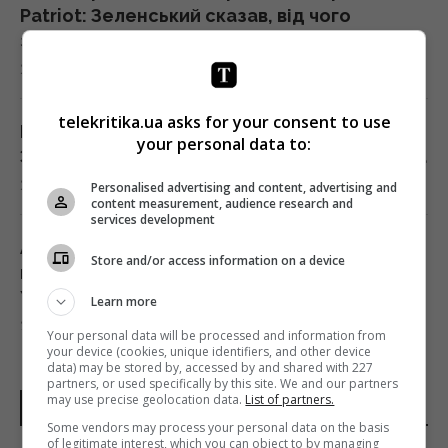
Patriot: Зеленський сказав, від чого
залежать строки
21:04 субота, 08 серпня 2026
telekritika.ua asks for your consent to use
Прихована мобілізація й маніпуляції:
your personal data to:
Зеленський розкрив подальші плани Путіна
20:50 субота, 08 серпня 2026
Personalised advertising and content, advertising and
content measurement, audience research and
services development
Астролог Влад Росс здивував новим
Store and/or access information on a device
прогнозом щодо завершення війни в
Україні
Learn more
20:33 субота, 08 серпня 2026
Your personal data will be processed and information from
your device (cookies, unique identifiers, and other device
data) may be stored by, accessed by and shared with 227
partners, or used specifically by this site. We and our partners
Україна купила у Туреччини партію ракет
may use precise geolocation data.
List of partners.
ОСТАННІ НОВИНИ
ATACMS і гусеничні версії "Хаймарсів"
Some vendors may process your personal data on the basis
20:30 субота, 08 серпня 2026
of legitimate interest, which you can object to by managing