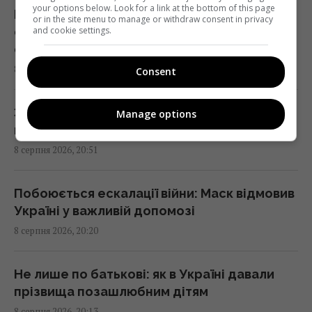
your options below. Look for a link at the bottom of this page
Полиці у супермаркетах України
or in the site menu to manage or withdraw consent in privacy
спорожніли: чи буде дефіцит продуктів і
and cookie settings.
Лев Тарас, якого врятували від війни в
стрибок цін
Україні, тяжко захворів
8 серпня 2026, 20:52
Consent
20:13 субота, 08 серпня 2026
Заборонені дарунки для другої половинки:
Manage options
"Вибухають" через кожну дрібницю: 9
що притягує сварки та сльози
проблем людей, яких легко розізлити
8 серпня 2026, 20:51
20:12 субота, 08 серпня 2026
Побоюється ескалації війни: Маск відмовив
Названо найсильнішу розвідку Європи, і це
Україні у важливій допомозі
не ГУР
8 серпня 2026, 20:20
19:57 субота, 08 серпня 2026
Не лише по батькові: як в Україні давали
Росіяни похизувалися новим зенітним
прізвища позашлюбним дітям
дроном, який здатен розвивати швидкість
8 серпня 2026, 20:13