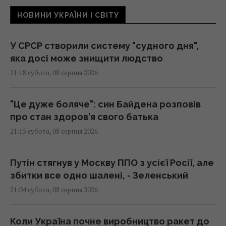
НОВИНИ УКРАЇНИ І СВІТУ
У СРСР створили систему "судного дня",
яка досі може знищити людство
21:18 субота, 08 серпня 2026
"Це дуже боляче": син Байдена розповів
про стан здоров’я свого батька
21:15 субота, 08 серпня 2026
Путін стягнув у Москву ППО з усієї Росії, але
збитки все одно шалені, - Зеленський
21:04 субота, 08 серпня 2026
Коли Україна почне виробництво ракет до