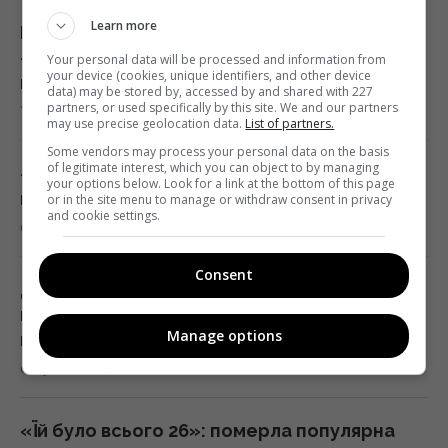
Україна ставить Путіна на передвиборчий
годинник, - Newsweek
Learn more
Білі речі знову сяятимуть: старий
23:07 четвер, 06 серпня 2026
«бабусин» трюк без жодної краплі
Your personal data will be processed and information from
your device (cookies, unique identifiers, and other device
відбілювача
data) may be stored by, accessed by and shared with 227
partners, or used specifically by this site. We and our partners
7 серпня 2026, 00:06
Корецький анонсував збільшення
may use precise geolocation data.
List of partners.
заробітної плати педагогів з 1 вересня
Some vendors may process your personal data on the basis
of legitimate interest, which you can object to by managing
22:53 четвер, 06 серпня 2026
«Я не готовий»: чоловік путіністки Валерії
your options below. Look for a link at the bottom of this page
відкараскався від її сина-невдахи
or in the site menu to manage or withdraw consent in privacy
and cookie settings.
6 серпня 2026, 23:26
Міф зруйновано: скільки насправді можуть
працювати ядерні реактори
Consent
22:12 четвер, 06 серпня 2026
Досвідчені туристи завжди кладуть у
валізу шапочку для душу: ось навіщо вона
Manage options
потрібна
Така зброя є лише у кількох країн:
6 серпня 2026, 23:03
Зеленський про створення української
балістики
22:00 четвер, 06 серпня 2026
«Їй було всього 26»: померла популярна