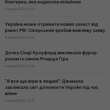
блогерка, яка надихала мільйони
6 серпня 2026, 22:53
"Динамо" здобуло важливу перемогу у
кваліфікації Ліги конференцій
21:57 четвер, 06 серпня 2026
Україна може отримати новий захист від
ракет РФ: Сікорський зробив важливу заяву
6 серпня 2026, 22:51
Анчоуси чи сардини: яка риба корисніша
21:47 четвер, 06 серпня 2026
Дочка Сінді Кроуфорд викликала фурор
разом із сином Річарда Гіра
В Україну може потрапити антидронова
6 серпня 2026, 22:24
ракета CM-70 з Канади, - ЗМІ
21:42 четвер, 06 серпня 2026
"Я все ще вірю в людей": Джамала
закликала світ допомогти Україні під час
Чим Україна може знищувати "Іскандери":
війни
експерти назвали єдиний реальний варіант
6 серпня 2026, 22:22
21:24 четвер, 06 серпня 2026