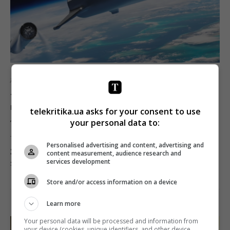
Діджитал
Новини
Твіт японського мільярдера став
найпопулярнішим у історії
telekritika.ua asks for your consent to use
your personal data to:
Telekritika
09.01.2019 14:23
Personalised advertising and content, advertising and
За репост свого твіту японський мільярдер
content measurement, audience research and
services development
запропонував виграти $923 тис. 100 користувачам.
Store and/or access information on a device
Поділитись:
Facebook
Twitter
Learn more
Your personal data will be processed and information from
your device (cookies, unique identifiers, and other device