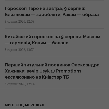
Нові рішення Нацбанку дозволять бізнесу
Гороскоп Таро на завтра, 9 серпня:
залучати більше кредитів: Пишний розкрив
Близнюкам — заробляти, Ракам — образа
деталі
8 серпня 2026, 12:38
13:12 субота, 08 серпня 2026
Китайський гороскоп на 9 серпня: Мавпам
Денисенко зізналася, чому насправді
— гармонія, Коням — баланс
поспішає вийти заміж
8 серпня 2026, 12:30
13:06 субота, 08 серпня 2026
Перший титульний поєдинок Олександра
Обробка вхідних дверей оцтом: досвідчені
Хижняка: вечір Usyk 17 Promotions
господині розповіли, для чого це потрібно
ексклюзивно на Київстар ТБ
13:00 субота, 08 серпня 2026
8 серпня 2026, 12:14
Цінують за надійність та довговічність:
Коли краще пити ранкову кави: вчені
названо найпопулярнішого автовиробника
розкрили ідеальний час
МИ В СОЦ МЕРЕЖАХ