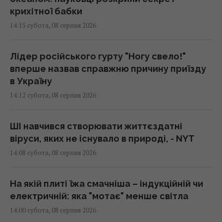
крихітної бабки
14:15 субота, 08 серпня 2026
Лідер російського гурту "Ногу свело!"
вперше назвав справжню причину приїзду
в Україну
14:12 субота, 08 серпня 2026
ШІ навчився створювати життєздатні
віруси, яких не існувало в природі, - NYT
14:08 субота, 08 серпня 2026
На якій плиті їжа смачніша – індукційній чи
електричній: яка "мотає" менше світла
14:00 субота, 08 серпня 2026