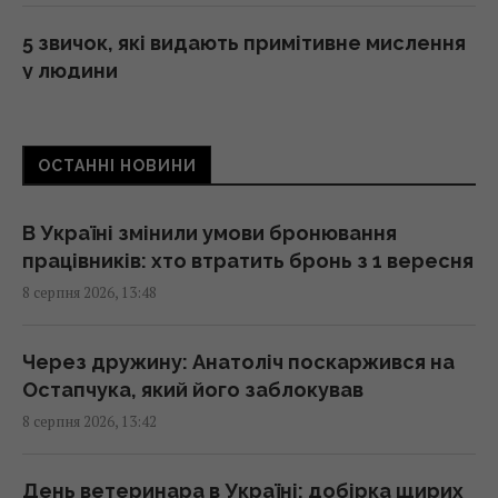
5 звичок, які видають примітивне мислення
у людини
13:57 субота, 08 серпня 2026
ОСТАННІ НОВИНИ
Чому коти влаштовують нічні забіги по
будинку: ветеринари пояснили таку дивну
поведінку
В Україні змінили умови бронювання
13:53 субота, 08 серпня 2026
працівників: хто втратить бронь з 1 вересня
8 серпня 2026, 13:48
Експеримент розкрив, чи дійсно
бездротова зарядка дорожча за дротову
Через дружину: Анатоліч поскаржився на
13:50 субота, 08 серпня 2026
Остапчука, який його заблокував
8 серпня 2026, 13:42
Імпорт скрапленого газу з Росії до ЄС різко
зріс: яка країна купила найбільше
День ветеринара в Україні: добірка щирих