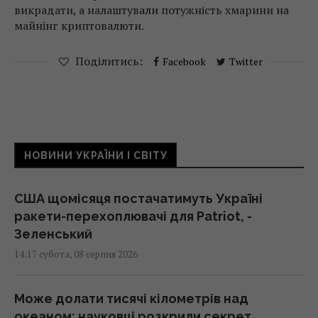
викрадати, а налаштували потужність хмарини на
майнінг криптовалюти.
Поділитись:
Facebook
Twitter
НОВИНИ УКРАЇНИ І СВІТУ
США щомісяця постачатимуть Україні
ракети-перехоплювачі для Patriot, -
Зеленський
14:17 субота, 08 серпня 2026
Може долати тисячі кілометрів над
океаном: науковці розкрили секрет