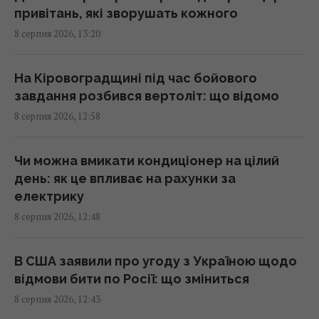
13:44 субота, 08 серпня 2026
привітань, які зворушать кожного
8 серпня 2026, 13:20
Перший титульний поєдинок Олександра
Хижняка: вечір Usyk 17 Promotions
На Кіровоградщині під час бойового
ексклюзивно на Київстар ТБ
завдання розбився вертоліт: що відомо
13:38 субота, 08 серпня 2026
8 серпня 2026, 12:58
На один знак Зодіаку ось-ось чекає
Чи можна вмикати кондиціонер на цілий
феєричний камбек після кількох років
день: як це впливає на рахунки за
випробувань
електрику
13:23 субота, 08 серпня 2026
8 серпня 2026, 12:48
Армія США витратить $400 млн на лазерні
В США заявили про угоду з Україною щодо
системи проти дронів
відмови бити по Росії: що зміниться
13:13 субота, 08 серпня 2026
8 серпня 2026, 12:43