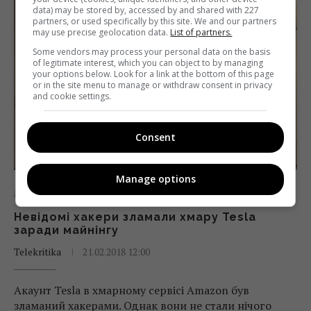
data) may be stored by, accessed by and shared with 227
partners, or used specifically by this site. We and our partners
may use precise geolocation data.
List of partners.
Some vendors may process your personal data on the basis
of legitimate interest, which you can object to by managing
your options below. Look for a link at the bottom of this page
or in the site menu to manage or withdraw consent in privacy
and cookie settings.
Consent
Manage options
Діджитал
Новини
Невідомі хакери зламали хмару Tesla
заради майнінгу
Telekritika
21.02.2018 12:00
Акаунт Tesla в хмарному сервісі Amazon був
зламаний хакерами. Однак вони не стали нічого