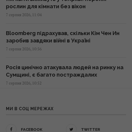
рослин для кімнати без вікон
Російська еліта боїться ФСБ, яка дедалі
7 серпня 2026, 11:04
більше виходить з-під контролю, -
Bloomberg
11:26 п'ятниця, 07 серпня 2026
Bloomberg підрахував, скільки Кім Чен Ин
заробив завдяки війні в Україні
7 серпня 2026, 10:56
Facebook, дрон і самокат у XVII столітті:
винаходи Ореста із серіалу "Пригоди
козака Виговського", які випередили час
Росія цинічно атакувала людей на ринку на
11:24 п'ятниця, 07 серпня 2026
Сумщині, є багато постраждалих
7 серпня 2026, 10:52
Як уникнути штрафу за перевищення норм
багажу: шість практичних порад
День, що вирішить долю: кому з п’яти
11:20 п'ятниця, 07 серпня 2026
знаків зодіаку посміхнеться рідкісна удача
МИ В СОЦ МЕРЕЖАХ
7 серпня 2026, 10:48
Загроза для України: журналісти створили
FACEBOOK
TWITTER