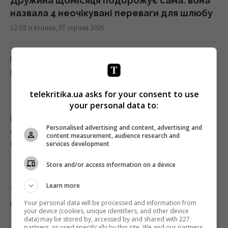
Дружина щомісяця подорожує сама: вона
назвала 4 неочікувані переваги для шлюбу
12:02 п'ятниця, 07 серпня 2026
Після аномальної спеки: які сюрпризи готує
погода на вихідних
12:00 п'ятниця, 07 серпня 2026
telekritika.ua asks for your consent to use
your personal data to:
Психологічні пастки та трюки
Personalised advertising and content, advertising and
супермаркетів: як нас змушують платити
content measurement, audience research and
більше
services development
11:58 п'ятниця, 07 серпня 2026
Store and/or access information on a device
Learn more
79-річна Ротару вперше за довгий час
показала, який вигляд має зараз
Your personal data will be processed and information from
your device (cookies, unique identifiers, and other device
11:50 п'ятниця, 07 серпня 2026
data) may be stored by, accessed by and shared with 227
partners, or used specifically by this site. We and our partners