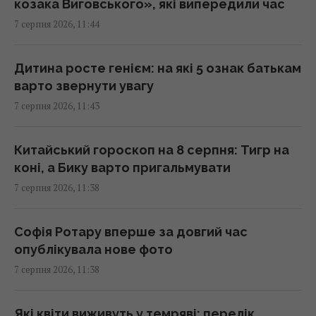
козака Виговського», які випередили час
11:42 п'ятниця, 07 серпня 2026
7 серпня 2026, 11:44
Конкурент для iPhone 16e: новий
Дитина росте генієм: на які 5 ознак батькам
"народний" смартфон Samsung показали у
варто звернути увагу
всіх кольорах
7 серпня 2026, 11:43
11:40 п'ятниця, 07 серпня 2026
Китайський гороскоп на 8 серпня: Тигр на
Понад третина поляків невдоволена
коні, а Бику варто пригальмувати
реакцією влади на інцидент з російською
7 серпня 2026, 11:38
ракетою, – опитування
11:39 п'ятниця, 07 серпня 2026
Софія Ротару вперше за довгий час
опублікувала нове фото
Що таке 001k.bot сьогодні: від Telegram-
7 серпня 2026, 11:38
інтерфейсу до повноцінної web-платформи
11:28 п'ятниця, 07 серпня 2026
Які квіти виживуть у темряві: перелік