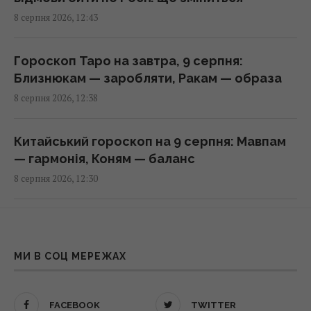
8 серпня 2026, 12:43
Нові рішення Нацбанку дозволять бізнесу
залучати більше кредитів: Пишний розкрив
Гороскоп Таро на завтра, 9 серпня:
деталі
Близнюкам — заробляти, Ракам — образа
13:12 субота, 08 серпня 2026
8 серпня 2026, 12:38
Денисенко зізналася, чому насправді
Китайський гороскоп на 9 серпня: Мавпам
поспішає вийти заміж
— гармонія, Коням — баланс
13:06 субота, 08 серпня 2026
8 серпня 2026, 12:30
Обробка вхідних дверей оцтом: досвідчені
Перший титульний поєдинок Олександра
господині розповіли, для чого це потрібно
Хижняка: вечір Usyk 17 Promotions
13:00 субота, 08 серпня 2026
ексклюзивно на Київстар ТБ
МИ В СОЦ МЕРЕЖАХ
8 серпня 2026, 12:14
Цінують за надійність та довговічність:
FACEBOOK
TWITTER