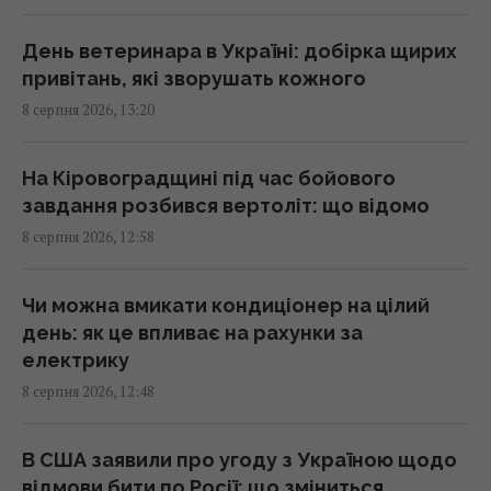
зріс: яка країна купила найбільше
13:44 субота, 08 серпня 2026
День ветеринара в Україні: добірка щирих
привітань, які зворушать кожного
8 серпня 2026, 13:20
Перший титульний поєдинок Олександра
Хижняка: вечір Usyk 17 Promotions
ексклюзивно на Київстар ТБ
На Кіровоградщині під час бойового
13:38 субота, 08 серпня 2026
завдання розбився вертоліт: що відомо
8 серпня 2026, 12:58
На один знак Зодіаку ось-ось чекає
феєричний камбек після кількох років
Чи можна вмикати кондиціонер на цілий
випробувань
день: як це впливає на рахунки за
13:23 субота, 08 серпня 2026
електрику
8 серпня 2026, 12:48
Армія США витратить $400 млн на лазерні
системи проти дронів
В США заявили про угоду з Україною щодо
13:13 субота, 08 серпня 2026
відмови бити по Росії: що зміниться