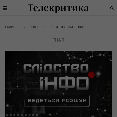
Главная
Теги
Теги к записи: "гнап"
ГНАП