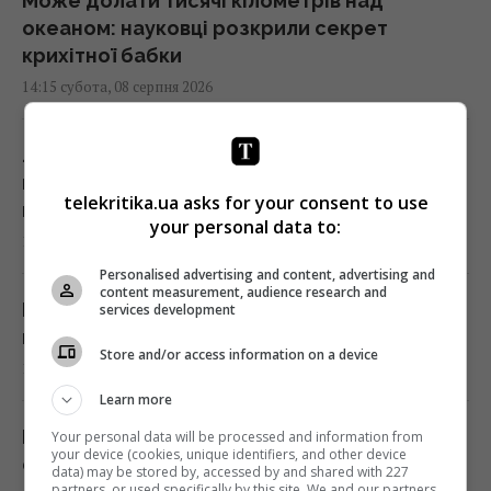
Може долати тисячі кілометрів над
океаном: науковці розкрили секрет
крихітної бабки
14:15 субота, 08 серпня 2026
Лідер російського гурту "Ногу свело!"
вперше назвав справжню причину приїзду
telekritika.ua asks for your consent to use
в Україну
your personal data to:
14:12 субота, 08 серпня 2026
Personalised advertising and content, advertising and
content measurement, audience research and
ШІ навчився створювати життєздатні
services development
віруси, яких не існувало в природі, - NYT
Store and/or access information on a device
14:08 субота, 08 серпня 2026
Learn more
На якій плиті їжа смачніша – індукційній чи
Your personal data will be processed and information from
your device (cookies, unique identifiers, and other device
електричній: яка "мотає" менше світла
data) may be stored by, accessed by and shared with 227
partners, or used specifically by this site. We and our partners