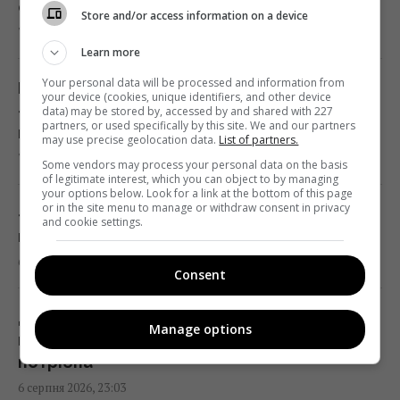
23:24 четвер, 06 серпня 2026
серпні: поради досвідченого садівника
Store and/or access information on a device
7 серпня 2026, 01:00
Learn more
Україна ставить Путіна на передвиборчий
годинник, - Newsweek
Your personal data will be processed and information from
Білі речі знову сяятимуть: старий
your device (cookies, unique identifiers, and other device
23:07 четвер, 06 серпня 2026
«бабусин» трюк без жодної краплі
data) may be stored by, accessed by and shared with 227
partners, or used specifically by this site. We and our partners
відбілювача
may use precise geolocation data.
List of partners.
7 серпня 2026, 00:06
Корецький анонсував збільшення
Some vendors may process your personal data on the basis
of legitimate interest, which you can object to by managing
заробітної плати педагогів з 1 вересня
your options below. Look for a link at the bottom of this page
or in the site menu to manage or withdraw consent in privacy
22:53 четвер, 06 серпня 2026
«Я не готовий»: чоловік путіністки Валерії
and cookie settings.
відкараскався від її сина-невдахи
6 серпня 2026, 23:26
Міф зруйновано: скільки насправді можуть
Consent
працювати ядерні реактори
22:12 четвер, 06 серпня 2026
Досвідчені туристи завжди кладуть у
Manage options
валізу шапочку для душу: ось навіщо вона
потрібна
Така зброя є лише у кількох країн:
6 серпня 2026, 23:03
Зеленський про створення української