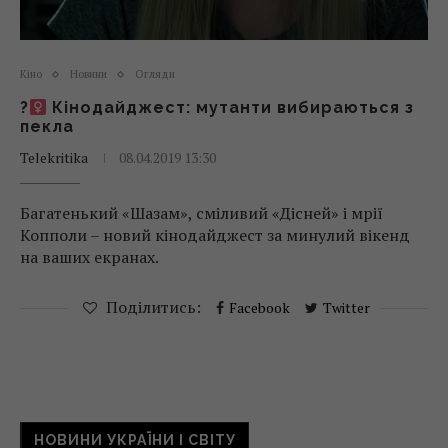
Кіно
Новини
Огляди
?
Кінодайджест: мутанти вибираються з
пекла
Telekritika
08.04.2019 13:30
Багатенький «Шазам», сміливий «Дісней» і мрії
Копполи – новий кінодайджест за минулий вікенд
на ваших екранах.
Поділитись:
Facebook
Twitter
НОВИНИ УКРАЇНИ І СВІТУ