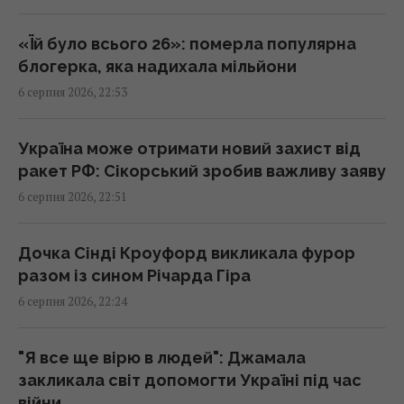
балістики
22:00 четвер, 06 серпня 2026
«Їй було всього 26»: померла популярна
блогерка, яка надихала мільйони
6 серпня 2026, 22:53
"Динамо" здобуло важливу перемогу у
кваліфікації Ліги конференцій
21:57 четвер, 06 серпня 2026
Україна може отримати новий захист від
ракет РФ: Сікорський зробив важливу заяву
6 серпня 2026, 22:51
Анчоуси чи сардини: яка риба корисніша
21:47 четвер, 06 серпня 2026
Дочка Сінді Кроуфорд викликала фурор
разом із сином Річарда Гіра
В Україну може потрапити антидронова
6 серпня 2026, 22:24
ракета CM-70 з Канади, - ЗМІ
21:42 четвер, 06 серпня 2026
"Я все ще вірю в людей": Джамала
закликала світ допомогти Україні під час
Чим Україна може знищувати "Іскандери":
війни