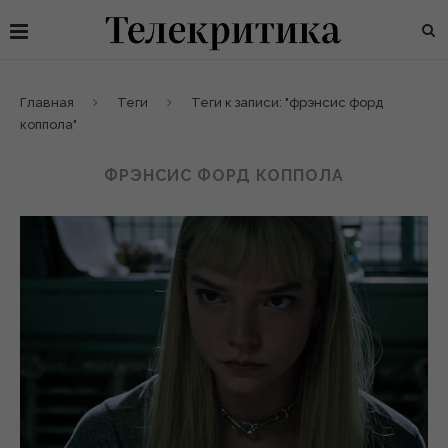
Главная
Теги
Теги к записи: "фрэнсис форд
коппола"
ФРЭНСИС ФОРД КОППОЛА