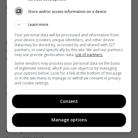
Навроцький вирішив допомогати Україні
Store and/or access information on a device
"бити московитів": у РФ почалася істерика
Вперед у минуле: через війну маленькі
7 серпня 2026, 19:59
Learn more
магазини замінять супермаркети, - експерт
18:42 п'ятниця, 07 серпня 2026
Your personal data will be processed and information from
your device (cookies, unique identifiers, and other device
Що буде з бронюванням
data) may be stored by, accessed by and shared with 227
partners, or used specifically by this site. We and our partners
військовозобов'язаних: юрист попередив
Ринок "лихоманить": квадратні метри в
may use precise geolocation data.
List of partners.
про небезпечні зміни
новобудовах дорожчають, попри падіння
Some vendors may process your personal data on the basis
7 серпня 2026, 19:42
of legitimate interest, which you can object to by managing
попиту
your options below. Look for a link at the bottom of this page
or in the site menu to manage or withdraw consent in privacy
18:38 п'ятниця, 07 серпня 2026
and cookie settings.
З 1 вересня тисячі людей можуть втратити
бронювання: кого зачеплять зміни
В Херсонській області уражено базу ФСБ
Consent
7 серпня 2026, 19:37
"Беня House": Мадяр розкрив деталі (відео)
18:33 п'ятниця, 07 серпня 2026
Manage options
Тест на IQ: потрібно знайти три відмінності
на картинці чоловіка з кавою за 7 с
Коли їсти помідори для повного засвоєння