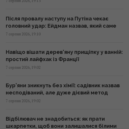
7 серпня 2026, 19:13
вітамінів: вчені дали чітку відповідь
18:20 п'ятниця, 07 серпня 2026
Після провалу наступу на Путіна чекає
головний удар: Ейдман назвав, який саме
Складено топ-10 найочікуваніших ігор 2027
7 серпня 2026, 19:10
року – серед них є український проєкт
18:09 п'ятниця, 07 серпня 2026
Навіщо вішати дерев'яну прищіпку у ванній:
простий лайфхак із Франції
Бюджетний вибір: названо головний
7 серпня 2026, 19:02
автомобільний бестселер у Європі
18:06 п'ятниця, 07 серпня 2026
Бур'яни зникнуть без хімії: садівник назвав
несподіваний, але дуже дієвий метод
У двох районах Києва зникло світло: в ДТЕК
7 серпня 2026, 19:02
назвали причину
18:02 п'ятниця, 07 серпня 2026
Відбілювач не знадобиться: як прати
шкарпетки, щоб вони залишалися білими