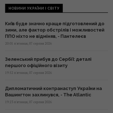
НОВИНИ УКРАЇНИ І СВІТУ
Київ буде значно краще підготовлений до
зими, але фактор обстрілів і можливостей
ППО ніхто не відміняв, - Пантелеєв
20:01 п'ятниця, 07 серпня 2026
Зеленський прибув до Сербії: деталі
першого офіційного візиту
19:52 п'ятниця, 07 серпня 2026
Дипломатичний контранаступ України на
Вашингтон захлинувся, - The Atlantic
19:23 п'ятниця, 07 серпня 2026