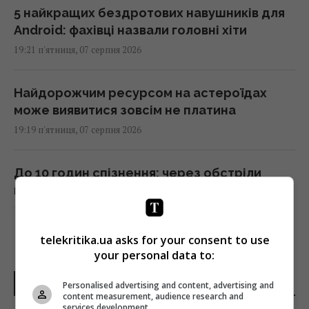
5 найкращих бездротових навушників для
Android: фахівці назвали головні хіти
19:21 п'ятниця, 07 серпня 2026
Найдорожчим ресурсом на астероїдах
може виявитися зовсім не платина
19:19 п'ятниця, 07 серпня 2026
До 10 годин спізнення: через обстріли
низка поїздів курсують із затримками
19:06 п'ятниця, 07 серпня 2026
telekritika.ua asks for your consent to use
Що дає сироватка з йодом для помідорів:
your personal data to:
як правильно поливати та обприскувати
ОСТАННІ НОВИНИ
Personalised advertising and content, advertising and
томати
content measurement, audience research and
19:00 п'ятниця, 07 серпня 2026
services development