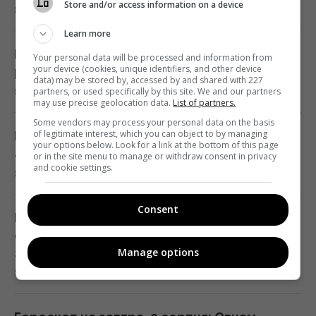
Store and/or access information on a device
8 серпня 2026, 09:22
Росія знайшла слабке місце української
Learn more
ППО, не залишаючи шансу на реакцію, -
Росія продовжить бити балістикою: Світан
Your personal data will be processed and information from
CNN
your device (cookies, unique identifiers, and other device
розкрив, що може змінити ситуацію
data) may be stored by, accessed by and shared with 227
08:30 субота, 08 серпня 2026
8 серпня 2026, 08:51
partners, or used specifically by this site. We and our partners
may use precise geolocation data.
List of partners.
Some vendors may process your personal data on the basis
Зі стиглих груш печу пиріг - виходить
of legitimate interest, which you can object to by managing
Пролунало щонайменше 10 вибухів: після
your options below. Look for a link at the bottom of this page
просто смакота: рецепт із гарбузовим
атаки палають два найбільші НПЗ у Росії
or in the site menu to manage or withdraw consent in privacy
насінням
and cookie settings.
8 серпня 2026, 08:46
08:30 субота, 08 серпня 2026
Consent
РФ завдала балістичного удару по Києву та
День Незалежності 2026: 24 серпня -
області: спалахнули пожежі, троє людей
робочий день чи вихідний
Manage options
загинули
08:30 субота, 08 серпня 2026
8 серпня 2026, 07:49
Гороскоп на 8 серпня за картами Таро: