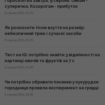
Гороскоп на завтра, 9 серпня: Овнам -
Дівам - суперечки, Ракам - емоції
суперечка, Козорогам - прибуток
08:20 субота, 08 серпня 2026
8 серпня 2026, 05:36
Похолодання та дощі йдуть по Україні: де 8
Як розносити тісне взуття на розмір:
серпня стане свіжіше
небезпечний трюк і сучасні засоби
08:15 субота, 08 серпня 2026
8 серпня 2026, 04:30
Гороскоп на 8 серпня: Левам – відпочинок,
Тест на IQ: потрібно знайти 3 відмінності на
Козерогам – зустріч з рідними
картинці овочів та фруктів за 7 с
08:10 субота, 08 серпня 2026
8 серпня 2026, 04:00
Росіяни вчергове атакували Київ: виникли
Чи потрібно обривати пасинки у кукурудзи:
масштабні пожежі, є постраждалі (фото)
городниця провела експеримент на грядці
08:09 субота, 08 серпня 2026
8 серпня 2026, 03:30