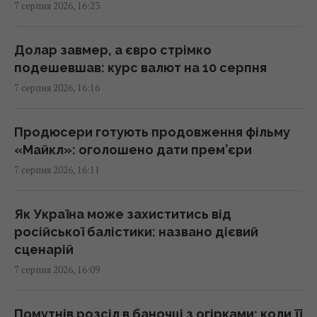
7 серпня 2026, 16:23
Нацбанк посилив гривню до євро:
офіційний курс валют на понеділок
Долар завмер, а євро стрімко
15:56 п'ятниця, 07 серпня 2026
подешевшав: курс валют на 10 серпня
7 серпня 2026, 16:16
Кіборга Оловаренка шостий рік судять
через конфлікт з агітаторами Шарія, –
Продюсери готують продовження фільму
Аронець
«Майкл»: оголошено дати прем’єри
15:51 п'ятниця, 07 серпня 2026
7 серпня 2026, 16:11
Деякі забуті спогади не зникають повністю,
Як Україна може захиститись від
їх можна відновити, – дослідження
російської балістики: названо дієвий
15:49 п'ятниця, 07 серпня 2026
сценарій
7 серпня 2026, 16:09
Чи справді вигідна сімейна упаковка:
експерти розкрили неочевидний нюанс
Помутнів розсіл в баночці з огірками: коли її