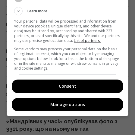
16:17 п'ятниця, 07 серпня 2026
Learn more
Україна влаштувала окупантам "морський
Your personal data will be processed and information from
парад" у Ялті: ГУР оприлюднило відео
your device (cookies, unique identifiers, and other device
У кримінальній справі ринку "Столичний"
data) may be stored by, accessed by and shared with 227
7 серпня 2026, 17:06
матеріалами стали дописи про підтримку
partners, or used specifically by this site. We and our partners
may use precise geolocation data.
List of partners.
ЗСУ, - ЗМІ
Some vendors may process your personal data on the basis
16:06 п'ятниця, 07 серпня 2026
Мрії трьох знаків зодіаку незабаром
of legitimate interest, which you can object to by managing
можуть стати реальністю: є одна умова
your options below. Look for a link at the bottom of this page
or in the site menu to manage or withdraw consent in privacy
7 серпня 2026, 16:55
and cookie settings.
У червні – 30 бомб, у липні – понад 50: в ОВА
заявили про посилення авіаударів по Сумах
16:04 п'ятниця, 07 серпня 2026
Росія обстріляла легендарний стадіон, на
Consent
якому проводяться матчі УПЛ - що відомо
7 серпня 2026, 16:29
Manage options
Без перегляду прайс-кепів Україні буде
складніше імпортувати електроенергію
взимку, – Центр Разумкова
«Мандрівник у часі» опублікував фото з
16:04 п'ятниця, 07 серпня 2026
3311 року: що на ньому не так