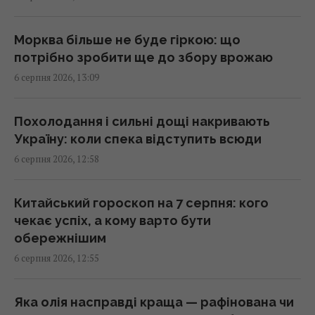
12:57 четвер, 06 серпня 2026
Морква більше не буде гіркою: що
Не завжди про ввічливість: ось що
потрібно зробити ще до збору врожаю
приховують люди, які дякують за кожну
6 серпня 2026, 13:09
дрібницю
12:57 четвер, 06 серпня 2026
Похолодання і сильні дощі накривають
Україну: коли спека відступить всюди
Маскують під роботу, шлюб та лікування:
6 серпня 2026, 12:58
голова Нацполіції про нові схеми торгівлі
людьми
Китайський гороскоп на 7 серпня: кого
12:52 четвер, 06 серпня 2026
чекає успіх, а кому варто бути
обережнішим
"Непомітні" російські диверсії: війна в
6 серпня 2026, 12:55
Європі вже триває
12:50 четвер, 06 серпня 2026
Яка олія насправді краща — рафінована чи