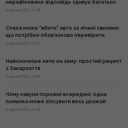
нерафінована: відповідь здивує багатьох
Запах, якого бояться миші: названо
6 серпня 2026, 12:38
простий спосіб відлякати гризунів
12:44 четвер, 06 серпня 2026
Спека може "вбити" авто за лічені хвилини:
що потрібно обов’язково перевірити
Стефанішину підозрюють в незаконному
6 серпня 2026, 12:29
збагаченні на 13,9 млн грн: в НАБУ розкрили
деталі
Найсмачніше лечо на зиму: простий рецепт
12:35 четвер, 06 серпня 2026
з Закарпаття
6 серпня 2026, 12:06
Експерти перевірили, чи можуть кішки
допомогти людям у біді: результати
Чому кавуни порожні всередині: одна
виявилися жахливими
помилка може зіпсувати весь урожай
12:30 четвер, 06 серпня 2026
6 серпня 2026, 11:49
4 найкращі фільми про теорії змови: вони
Бензин по 100 гривень може так і не