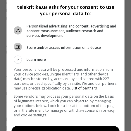
Синоптикиня назвала області, які першими
telekritika.ua asks for your consent to use
накриє негода та довгоочікуване
your personal data to:
похолодання
13:19 четвер, 06 серпня 2026
Personalised advertising and content, advertising and
content measurement, audience research and
services development
Дрон з вибухівкою біля українського Ан-24
Store and/or access information on a device
в Лейпцигу: чи постраждали літак і люди
Learn more
13:13 четвер, 06 серпня 2026
Your personal data will be processed and information from
your device (cookies, unique identifiers, and other device
"Не припиняйте підтримувати": Джамала
data) may be stored by, accessed by and shared with 227
partners, or used specifically by this site. We and our partners
закликала світ допомогти Україні під час
may use precise geolocation data.
List of partners.
війни
Some vendors may process your personal data on the basis
13:07 четвер, 06 серпня 2026
of legitimate interest, which you can object to by managing
your options below. Look for a link at the bottom of this page
or in the site menu to manage or withdraw consent in privacy
and cookie settings.
Контролюючи судові інституції, активісти
розбудовують власну систему впливу й