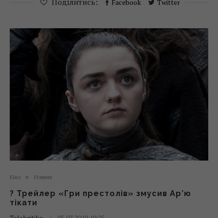
Поділитись:
Facebook
Twitter
Кіно
Новини
? Трейлер «Гри престолів» змусив Ар’ю
тікати
Telekritika
05.03.2019 19:25