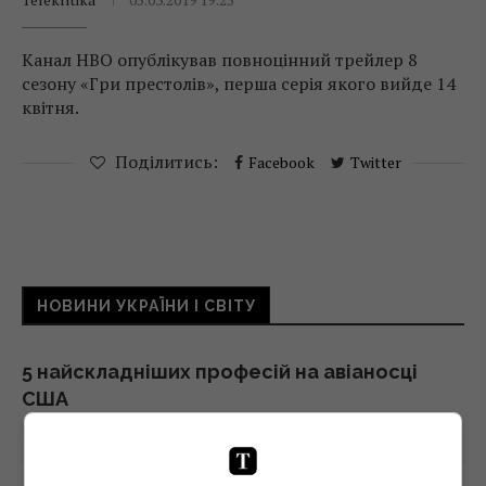
Канал HBO опублікував повноцінний трейлер 8
сезону «Гри престолів», перша серія якого вийде 14
квітня.
Поділитись:
Facebook
Twitter
НОВИНИ УКРАЇНИ І СВІТУ
5 найскладніших професій на авіаносці
США
13:20 четвер, 06 серпня 2026