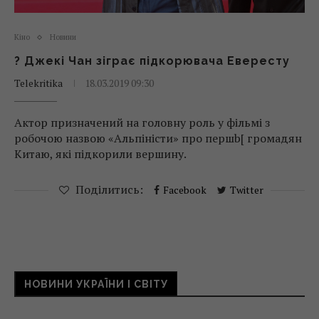
Кіно
Новини
? Джекі Чан зіграє підкорювача Евересту
Telekritika
18.03.2019 09:30
Актор призначений на головну роль у фільмі з
робочою назвою «Альпіністи» про першb[ громадян
Китаю, які підкорили вершину.
Поділитись:
Facebook
Twitter
НОВИНИ УКРАЇНИ І СВІТУ