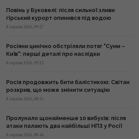
09:25 субота, 08 серпня 2026
Повінь у Буковелі: після сильної зливи
гірський курорт опинився під водою
"Сміливо і мужньо": ЗМІ розкрили, хто
8 серпня 2026, 09:27
врятував український літак від дрона в
Лейпцигу
08:59 субота, 08 серпня 2026
Росіяни цинічно обстріляли потяг "Суми –
Київ": перші деталі про наслідки
8 серпня 2026, 09:22
Що не слід робити після вечері:
гастроентерологи назвали три поради для
здорового травлення
Росія продовжить бити балістикою: Світан
08:58 субота, 08 серпня 2026
розкрив, що може змінити ситуацію
8 серпня 2026, 08:51
Вийшов трейлер нового римейку "Афери
Томаса Крауна" від Майкла Б. Джордана
Пролунало щонайменше 10 вибухів: після
08:34 субота, 08 серпня 2026
атаки палають два найбільші НПЗ у Росії
8 серпня 2026, 08:46