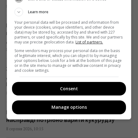
У США вчені виявили рибу, яка може жити
8 серпня 2026, 11:11
понад 400 років: що про неї відомо
Learn more
09:30 субота, 08 серпня 2026
Your personal data will be processed and information from
Перша зміна після лікарняного: ракета РФ
your device (cookies, unique identifiers, and other device
data) may be stored by, accessed by and shared with 227
вбила на станції під Києвом маму маленької
"Цій людині не місце тут": Усик різко
partners, or used specifically by this site. We and our partners
дівчинки
may use precise geolocation data.
List of partners.
засудив рішення МОК щодо Росії на
8 серпня 2026, 10:39
Some vendors may process your personal data on the basis
Олімпіаді
of legitimate interest, which you can object to by managing
your options below. Look for a link at the bottom of this page
09:27 субота, 08 серпня 2026
or in the site menu to manage or withdraw consent in privacy
Загинули 3-річний хлопчик, його бабуся та
and cookie settings.
дідусь: Зеленський розкрив деталі атаки
Жодну балістичну ракету не збили:
РФ
Повітряні сили розкрили деталі нічної
Consent
8 серпня 2026, 10:28
атаки росіян
09:26 субота, 08 серпня 2026
Manage options
Більшість робить помилку: скільки
насправді потрібно варити кукурудзу
Що придумати замість дверей у кімнату: 4
8 серпня 2026, 10:15
оригінальні та недорогі рішення